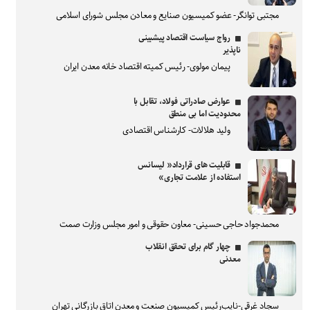
مجتبی توانگر- عضو کمیسیون صنایع و معادن مجلس شورای اسلامی
رواج سیاست اقتصاد پیشبینی
ناپذیر
پیمان مولوی- رئیس کمیته اقتصاد خانه معدن ایران
عوارض صادراتی فولاد، تقابل با
محدودیت اما بی منطق
ولید هلالات- کارشناس اقتصادی
قابلیت های قرارداد« لیسانس
استفاده از علامت تجاری»
محمدجواد حاجی حسینی- معاون حقوقی و امور مجلس وزارت صمت
چهار گام برای تحقق انقلاب
معدنی
سجاد غرقی-نایب‌رئیس کمیسیون صنعت و معدن اتاق بازرگانی تهران