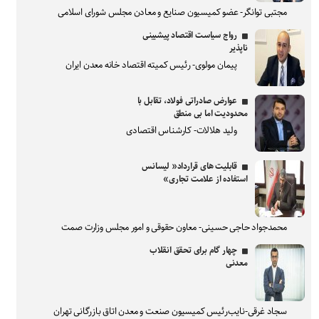
مجتبی توانگر- عضو کمیسیون صنایع و معادن مجلس شورای اسلامی
رواج سیاست اقتصاد پیشبینی
ناپذیر
پیمان مولوی- رئیس کمیته اقتصاد خانه معدن ایران
عوارض صادراتی فولاد، تقابل با
محدودیت اما بی منطق
ولید هلالات- کارشناس اقتصادی
قابلیت های قرارداد« لیسانس
استفاده از علامت تجاری»
محمدجواد حاجی حسینی- معاون حقوقی و امور مجلس وزارت صمت
چهار گام برای تحقق انقلاب
معدنی
سجاد غرقی-نایب‌رئیس کمیسیون صنعت و معدن اتاق بازرگانی تهران