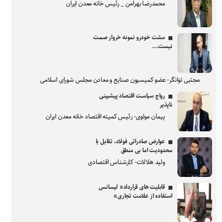
محمدرضا بهرامن _ رئیس خانه معدن ایران
مشت خودرو نمونه خروار صمت
نیست...
مجتبی توانگر- عضو کمیسیون صنایع و معادن مجلس شورای اسلامی
رواج سیاست اقتصاد پیشبینی
ناپذیر
پیمان مولوی- رئیس کمیته اقتصاد خانه معدن ایران
عوارض صادراتی فولاد، تقابل با
محدودیت اما بی منطق
ولید هلالات- کارشناس اقتصادی
قابلیت های قرارداد« لیسانس
استفاده از علامت تجاری»