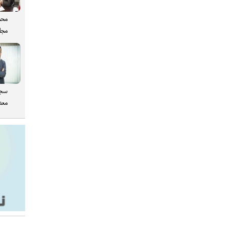
محم
مجل
سجا
معدن