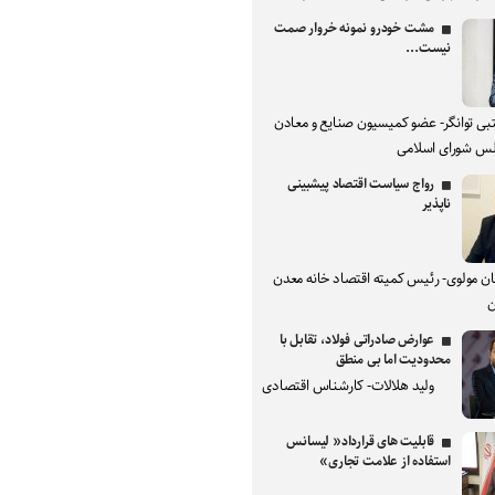
مشت خودرو نمونه خروار صمت
نیست...
بی توانگر- عضو کمیسیون صنایع و معادن
س شورای اسلامی
رواج سیاست اقتصاد پیشبینی
ناپذیر
ان مولوی- رئیس کمیته اقتصاد خانه معدن
ن
عوارض صادراتی فولاد، تقابل با
محدودیت اما بی منطق
ولید هلالات- کارشناس اقتصادی
قابلیت های قرارداد« لیسانس
استفاده از علامت تجاری»