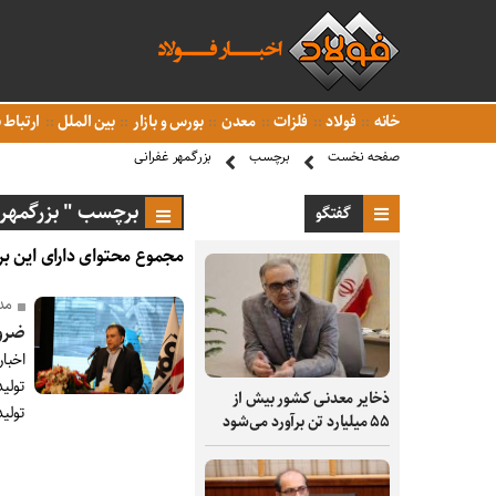
خانه
فولاد
فلزات
معدن
بورس و بازار
بین الملل
ارتباط ب
صفحه نخست
برچسب
بزرگمهر غفرانی
برچسب " بزرگمهر 
گفتگو
مجموع محتوای دارای این بر
مد
ضرور
اخبا
تولید
ذخایر معدنی کشور بیش از
تولی
۵۵ میلیارد تن برآورد می‌شود