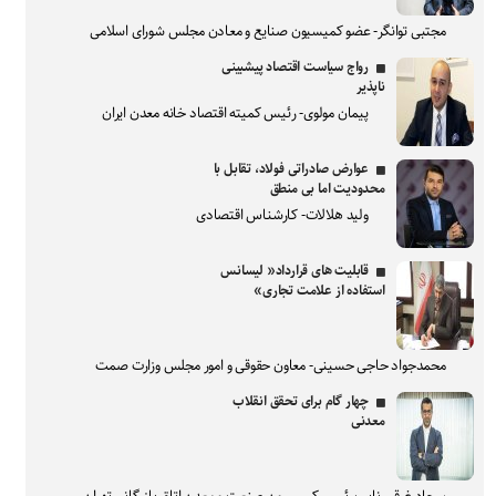
مجتبی توانگر- عضو کمیسیون صنایع و معادن مجلس شورای اسلامی
رواج سیاست اقتصاد پیشبینی
ناپذیر
پیمان مولوی- رئیس کمیته اقتصاد خانه معدن ایران
عوارض صادراتی فولاد، تقابل با
محدودیت اما بی منطق
ولید هلالات- کارشناس اقتصادی
قابلیت های قرارداد« لیسانس
استفاده از علامت تجاری»
محمدجواد حاجی حسینی- معاون حقوقی و امور مجلس وزارت صمت
چهار گام برای تحقق انقلاب
معدنی