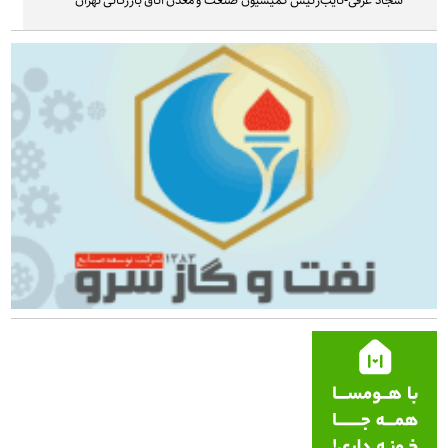
سجاد غرقی-نایب‌رئیس کمیسیون صنعت و معدن اتاق بازرگانی تهران