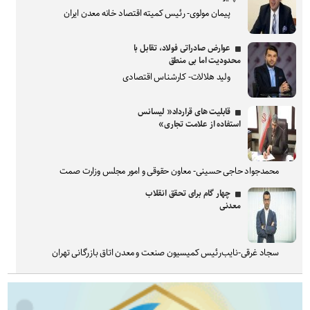
پیمان مولوی- رئیس کمیته اقتصاد خانه معدن ایران
عوارض صادراتی فولاد، تقابل با
محدودیت اما بی منطق
ولید هلالات- کارشناس اقتصادی
قابلیت های قرارداد« لیسانس
استفاده از علامت تجاری»
محمدجواد حاجی حسینی- معاون حقوقی و امور مجلس وزارت صمت
چهار گام برای تحقق انقلاب
معدنی
سجاد غرقی-نایب‌رئیس کمیسیون صنعت و معدن اتاق بازرگانی تهران