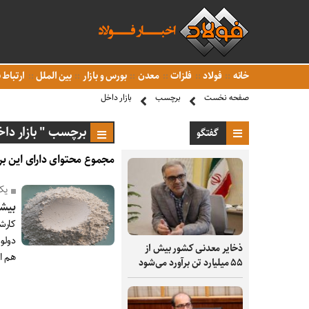
خانه
فولاد
فلزات
معدن
بورس و بازار
بین الملل
ارتباط ب
صفحه نخست
برچسب
بازار داخل
برچسب " بازار داخ
گفتگو
مجموع محتوای دارای این بر
یک
بیشت
دولوم
ذخایر معدنی کشور بیش از
هم از
۵۵ میلیارد تن برآورد می‌شود