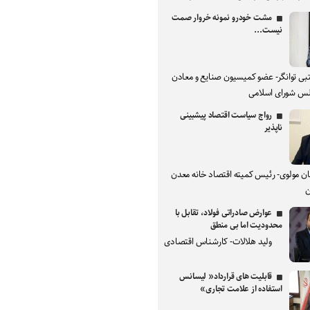
مشت خودرو نمونه خروار صمت
نیست...
بی توانگر- عضو کمیسیون صنایع و معادن
س شورای اسلامی
رواج سیاست اقتصاد پیشبینی
ناپذیر
ان مولوی- رئیس کمیته اقتصاد خانه معدن
ن
عوارض صادراتی فولاد، تقابل با
محدودیت اما بی منطق
ولید هلالات- کارشناس اقتصادی
قابلیت های قرارداد« لیسانس
استفاده از علامت تجاری»