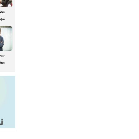
محم
مجل
سجا
معدن