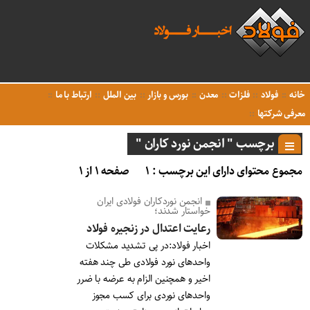
خانه
فولاد
فلزات
معدن
بورس و بازار
بین الملل
ارتباط با ما
معرفی شرکتها
برچسب " انجمن نورد کاران "
مجموع محتوای دارای این برچسب : ۱
صفحه ۱ از ۱
انجمن نوردکاران فولادی ایران
خواستار شدند؛
رعایت اعتدال در زنجیره فولاد
اخبار فولاد:در پی تشدید مشکلات
واحدهای نورد فولادی طی چند هفته
اخیر و همچنین الزام به عرضه با ضرر
واحدهای نوردی برای کسب مجوز