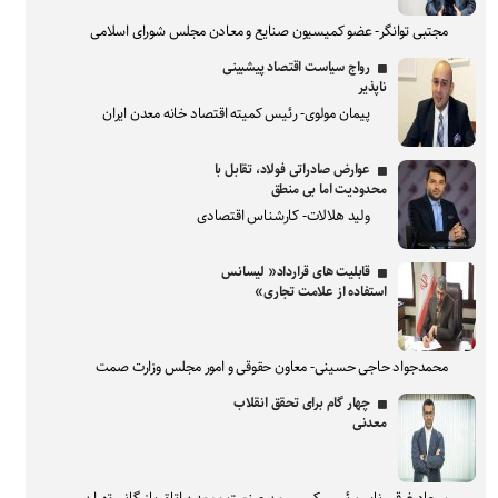
مجتبی توانگر- عضو کمیسیون صنایع و معادن مجلس شورای اسلامی
رواج سیاست اقتصاد پیشبینی
ناپذیر
پیمان مولوی- رئیس کمیته اقتصاد خانه معدن ایران
عوارض صادراتی فولاد، تقابل با
محدودیت اما بی منطق
ولید هلالات- کارشناس اقتصادی
قابلیت های قرارداد« لیسانس
استفاده از علامت تجاری»
محمدجواد حاجی حسینی- معاون حقوقی و امور مجلس وزارت صمت
چهار گام برای تحقق انقلاب
معدنی