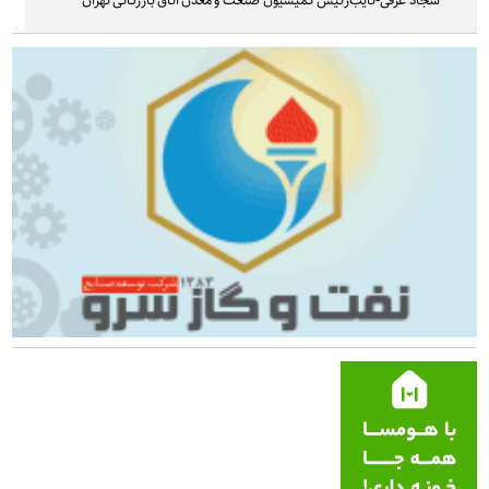
سجاد غرقی-نایب‌رئیس کمیسیون صنعت و معدن اتاق بازرگانی تهران