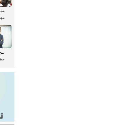
محم
مجل
سجا
معدن