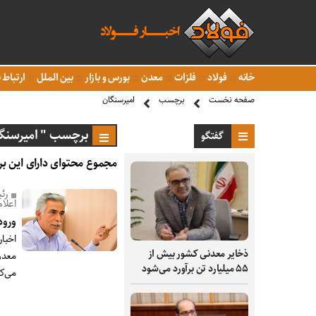
خانه
فولاد
فلزات
معدن
بورس و بازار
بین الملل
ارتباط ب
صفحه نخست
برچسب
امیرسنگان
برچسب " امیرسنگا
گفتگو
مجموع محتوای دارای این بر
رئ
اعلام
ورود
اخبا
ذخایر معدنی کشور بیش از
معدن
۵۵ میلیارد تن برآورد می‌شود
می‌ک