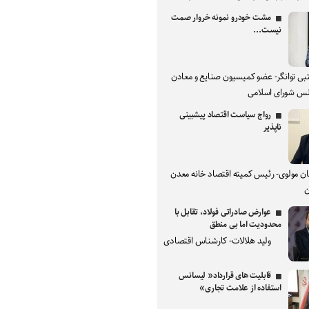
مشت خودرو نمونه خروار صمت
نیست...
بی توانگر- عضو کمیسیون صنایع و معادن
س شورای اسلامی
رواج سیاست اقتصاد پیشبینی
ناپذیر
ان مولوی- رئیس کمیته اقتصاد خانه معدن
ن
عوارض صادراتی فولاد، تقابل با
محدودیت اما بی منطق
ولید هلالات- کارشناس اقتصادی
قابلیت های قرارداد« لیسانس
استفاده از علامت تجاری»