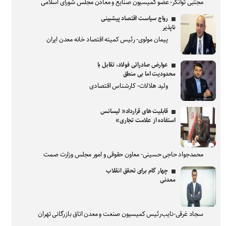
مجتبی توانگر- عضو کمیسیون صنایع و معادن مجلس شورای اسلامی
رواج سیاست اقتصاد پیشبینی
ناپذیر
پیمان مولوی- رئیس کمیته اقتصاد خانه معدن ایران
عوارض صادراتی فولاد، تقابل با
محدودیت اما بی منطق
ولید هلالات- کارشناس اقتصادی
قابلیت های قرارداد« لیسانس
استفاده از علامت تجاری»
محمدجواد حاجی حسینی- معاون حقوقی و امور مجلس وزارت صمت
چهار گام برای تحقق انقلاب
معدنی
سجاد غرقی-نایب‌رئیس کمیسیون صنعت و معدن اتاق بازرگانی تهران