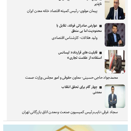
ناپذیر
پیمان مولوی- رئیس کمیته اقتصاد خانه معدن ایران
عوارض صادراتی فولاد، تقابل با
محدودیت اما بی منطق
ولید هلالات- کارشناس اقتصادی
قابلیت های قرارداد« لیسانس
استفاده از علامت تجاری»
محمدجواد حاجی حسینی- معاون حقوقی و امور مجلس وزارت صمت
چهار گام برای تحقق انقلاب
معدنی
سجاد غرقی-نایب‌رئیس کمیسیون صنعت و معدن اتاق بازرگانی تهران