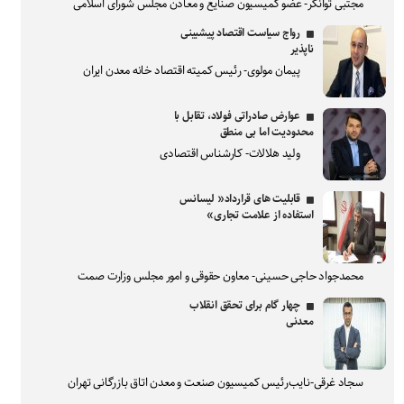
مجتبی توانگر- عضو کمیسیون صنایع و معادن مجلس شورای اسلامی
رواج سیاست اقتصاد پیشبینی
ناپذیر
پیمان مولوی- رئیس کمیته اقتصاد خانه معدن ایران
عوارض صادراتی فولاد، تقابل با
محدودیت اما بی منطق
ولید هلالات- کارشناس اقتصادی
قابلیت های قرارداد« لیسانس
استفاده از علامت تجاری»
محمدجواد حاجی حسینی- معاون حقوقی و امور مجلس وزارت صمت
چهار گام برای تحقق انقلاب
معدنی
سجاد غرقی-نایب‌رئیس کمیسیون صنعت و معدن اتاق بازرگانی تهران