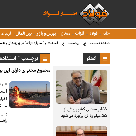
خانه
فولاد
فلزات
معدن
بورس و بازار
بین الملل
ارتباط ب
صفحه نخست
برچسب
استفاده از “سرباره فولاد” در پروژه‌های راه
برچسب " استفاده از
گفتگو
مجموع محتوای دارای این بر
با
استف
اخبار
مسکن
ذخایر معدنی کشور بیش از
پس از
۵۵ میلیارد تن برآورد می‌شود
راهس