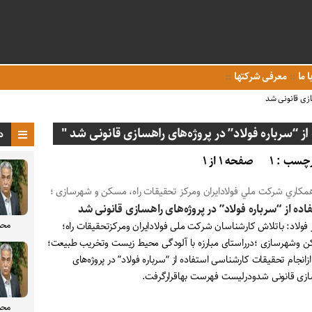
ا ما
معرفی شرکتها
سازی قانونی شد
 “سرباره فولاد” در پروژه‌های راهسازی قانونی شد "
د
چسب : ۱
صفحه ۱ از ۱
همكاري شركت ملي فولادايران ومرکز تحقیقات راه، مسکن و شهرسازی ؛
اده از “سرباره فولاد” در پروژه‌های راهسازی قانونی شد
محم
 فولاد: باتلاش کارشناسان شرکت ملی فولادایران ومرکزتحقیقات راه؛
 وشهرسازی ؛درراستای مبارزه با آلودگی محیط زیست وتخریب طبیعت؛
انجام تحقیقات کارشناسی استفاده از “سرباره فولاد” در پروژه‌های
ازی قانونی شدودرلیست فهرست بهاقرارگرفت.
محم