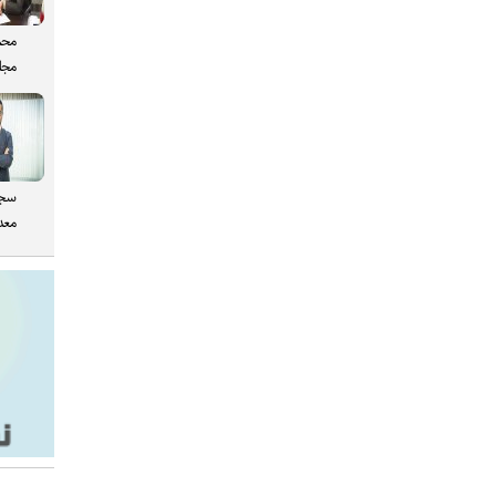
محم
مجل
سجا
معدن