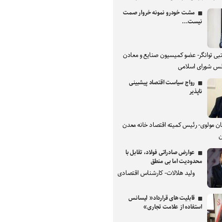
مشت خودرو نمونه خروار صمت
نیست...
بی توانگر- عضو کمیسیون صنایع و معادن
س شورای اسلامی
رواج سیاست اقتصاد پیشبینی
ناپذیر
ان مولوی- رئیس کمیته اقتصاد خانه معدن
ن
عوارض صادراتی فولاد، تقابل با
محدودیت اما بی منطق
ولید هلالات- کارشناس اقتصادی
قابلیت های قرارداد« لیسانس
استفاده از علامت تجاری»