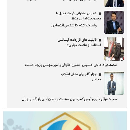
عوارض صادراتی فولاد، تقابل با
محدودیت اما بی منطق
ولید هلالات- کارشناس اقتصادی
قابلیت های قرارداد« لیسانس
استفاده از علامت تجاری»
محمدجواد حاجی حسینی- معاون حقوقی و امور مجلس وزارت صمت
چهار گام برای تحقق انقلاب
معدنی
سجاد غرقی-نایب‌رئیس کمیسیون صنعت و معدن اتاق بازرگانی تهران