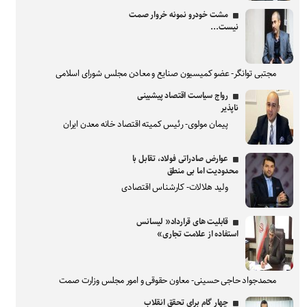
مشت خودرو نمونه خروار صمت
نیست...
مجتبی توانگر- عضو کمیسیون صنایع و معادن مجلس شورای اسلامی
رواج سیاست اقتصاد پیشبینی
ناپذیر
پیمان مولوی- رئیس کمیته اقتصاد خانه معدن ایران
عوارض صادراتی فولاد، تقابل با
محدودیت اما بی منطق
ولید هلالات- کارشناس اقتصادی
قابلیت های قرارداد« لیسانس
استفاده از علامت تجاری»
محمدجواد حاجی حسینی- معاون حقوقی و امور مجلس وزارت صمت
چهار گام برای تحقق انقلاب