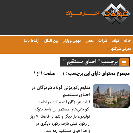
خانه
فولاد
فلزات
معدن
بورس و بازار
بین الملل
ارتباط با ما
معرفی شرکتها
برچسب " احیای مستقیم "
مجموع محتوای دارای این برچسب : ۱
صفحه ۱ از ۱
تداوم رکوردزنی فولاد هرمزگان در
احیای مستقیم
فولاد هرمزگان اعلام کرد در ادامه
رکوردزنی‌های مستمر این واحد بزرگ
تولیدی، بار دیگر و تنها به فاصله ۷ روز
از رکورد قبلی بازهم رکورد دیگری در
واحد احیای مستقیم زده شد.