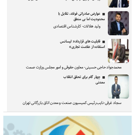
عوارض صادراتی فولاد، تقابل با
محدودیت اما بی منطق
ولید هلالات- کارشناس اقتصادی
قابلیت های قرارداد« لیسانس
استفاده از علامت تجاری»
محمدجواد حاجی حسینی- معاون حقوقی و امور مجلس وزارت صمت
چهار گام برای تحقق انقلاب
معدنی
سجاد غرقی-نایب‌رئیس کمیسیون صنعت و معدن اتاق بازرگانی تهران