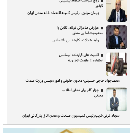
رواج سیاست اقتصاد پیشبینی
ناپذیر
پیمان مولوی- رئیس کمیته اقتصاد خانه معدن ایران
عوارض صادراتی فولاد، تقابل با
محدودیت اما بی منطق
ولید هلالات- کارشناس اقتصادی
قابلیت های قرارداد« لیسانس
استفاده از علامت تجاری»
محمدجواد حاجی حسینی- معاون حقوقی و امور مجلس وزارت صمت
چهار گام برای تحقق انقلاب
معدنی
سجاد غرقی-نایب‌رئیس کمیسیون صنعت و معدن اتاق بازرگانی تهران