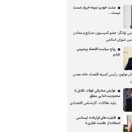
مشت خودرو نمونه خروار صمت
نیست...
بی توانگر- عضو کمیسیون صنایع و معادن
س شورای اسلامی
رواج سیاست اقتصاد پیشبینی
ناپذیر
ان مولوی- رئیس کمیته اقتصاد خانه معدن
ن
عوارض صادراتی فولاد، تقابل با
محدودیت اما بی منطق
ولید هلالات- کارشناس اقتصادی
قابلیت های قرارداد« لیسانس
استفاده از علامت تجاری»