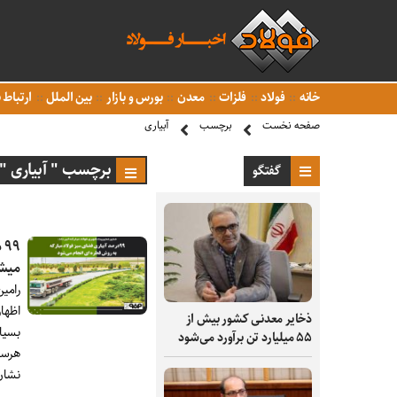
خانه
فولاد
فلزات
معدن
بورس و بازار
بین الملل
ارتباط ب
صفحه نخست
برچسب
آبیاری
برچسب " آبیاری "
گفتگو
۹
میش
اظها
ذخایر معدنی کشور بیش از
بسیار
۵۵ میلیارد تن برآورد می‌شود
هرسا
نشان