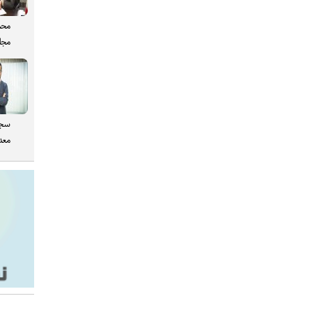
محم
مجل
سجا
معدن