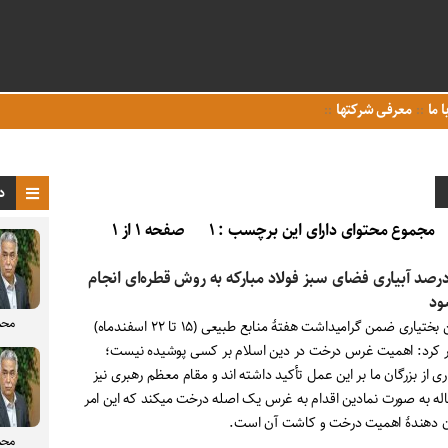
ا ما
معرفی شرکتها
د
مجموع محتوای دارای این برچسب : ۱
صفحه ۱ از ۱
۹ درصد آبیاری فضای سبز فولاد مبارکه به روش قطره‌ای انجام
ود
محم
رامین بختیاری ضمن گرامیداشت هفتۀ منابع طبیعی (۱۵ تا ۲۲ اسفندماه)
ر کرد: اهمیت غرس درخت در دین اسلام بر کسی پوشیده نیست؛
ی از بزرگان ما بر این عمل تأکید داشته اند و مقام معظم رهبری نیز
له به صورت نمادین اقدام به غرس یک اصله درخت میکند که این امر
 دهندۀ اهمیت درخت و کاشت آن است.
محم