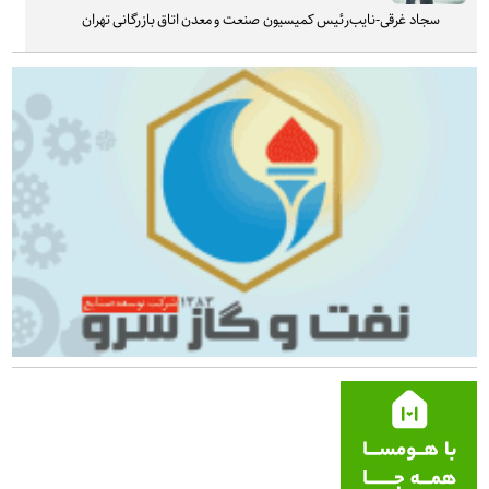
سجاد غرقی-نایب‌رئیس کمیسیون صنعت و معدن اتاق بازرگانی تهران