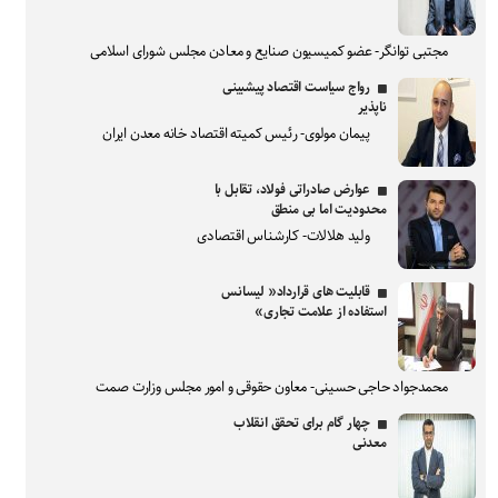
مجتبی توانگر- عضو کمیسیون صنایع و معادن مجلس شورای اسلامی
رواج سیاست اقتصاد پیشبینی
ناپذیر
پیمان مولوی- رئیس کمیته اقتصاد خانه معدن ایران
عوارض صادراتی فولاد، تقابل با
محدودیت اما بی منطق
ولید هلالات- کارشناس اقتصادی
قابلیت های قرارداد« لیسانس
استفاده از علامت تجاری»
محمدجواد حاجی حسینی- معاون حقوقی و امور مجلس وزارت صمت
چهار گام برای تحقق انقلاب
معدنی