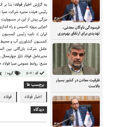
به گزارش
اخبار فولاد
؛ بنا بر 
رئیس هیئت مدیره شرکت صبا فو
بزرگی پیش از این در مسوولیت
اجرایی پروژه تاسیس و راه اندا
فرسودگی ناوگان معدنی،
تهدیدی برای ارتقای بهره‌وری
ایران )، نایب رئیس کمسیون 
کمسیون کشاورزی آب و محیط زی
عامل شرکت بازرگانی بین الم
مدیرعامل فولاد تاراز چهارمحال
منبع: روابط عمومی صبا فولاد 
کد :
۵۰۷
گروه :
ظرفیت‌ معادن در کشور بسیار
برچسب ها
بالاست
اخبار فولاد
فولاد
دیدگاه