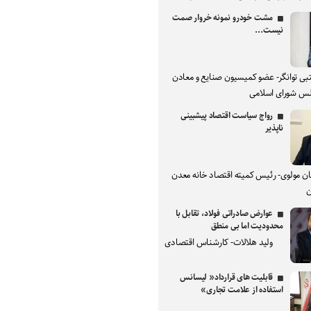
مشت خودرو نمونه خروار صمت
نیست...
بی توانگر- عضو کمیسیون صنایع و معادن
س شورای اسلامی
رواج سیاست اقتصاد پیشبینی
ناپذیر
ان مولوی- رئیس کمیته اقتصاد خانه معدن
ن
عوارض صادراتی فولاد، تقابل با
محدودیت اما بی منطق
ولید هلالات- کارشناس اقتصادی
قابلیت های قرارداد« لیسانس
استفاده از علامت تجاری»