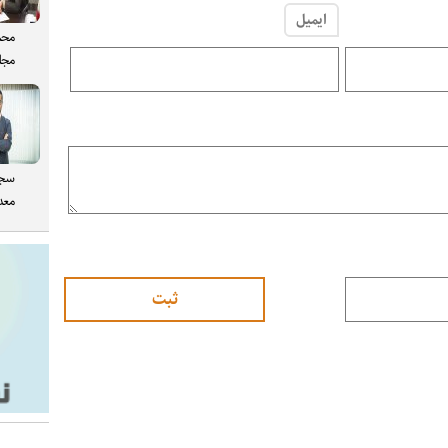
ایمیل
محم
مجل
سجا
معدن