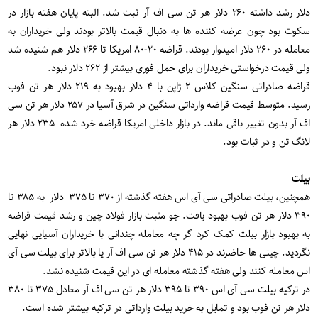
دلار رشد داشته ۲۶۰ دلار هر تن سی اف آر ثبت شد. البته پایان هفته بازار در
سکوت بود چون عرضه کننده ها به دنبال قیمت بالاتر بودند ولی خریداران به
معامله در ۲۶۰ دلار امیدوار بودند. قراضه ۲۰-۸۰ امریکا تا ۲۶۶ دلار هم شنیده شد
ولی قیمت درخواستی خریداران برای حمل فوری بیشتر از ۲۶۲ دلار نبود
.
قراضه صادراتی سنگین کلاس ۲ ژاپن با ۴ دلار بهبود به ۲۱۹ دلار هر تن فوب
رسید. متوسط قیمت قراضه وارداتی سنگین در شرق آسیا در ۲۵۷ دلار هر تن سی
اف آر بدون تغییر باقی ماند. در بازار داخلی امریکا قراضه خرد شده ۲۳۵ دلار هر
لانگ تن و در ثبات بود
.
بیلت
همچنین، بیلت صادراتی سی آی اس هفته گذشته از ۳۷۰ تا ۳۷۵ دلار به ۳۸۵ تا
۳۹۰ دلار هر تن فوب بهبود یافت. جو مثبت بازار فولاد چین و رشد قیمت قراضه
به بهبود بازار بیلت کمک کرد گر چه معامله چندانی با خریداران آسیایی نهایی
نگردید. چینی ها حاضرند در ۴۱۵ دلار هر تن سی اف آر یا بالاتر برای بیلت سی آی
اس معامله کنند ولی هفته گذشته معامله ای در این قیمت شنیده نشد
.
در ترکیه بیلت سی آی اس ۳۹۰ تا ۳۹۵ دلار هر تن سی اف آر معادل ۳۷۵ تا ۳۸۰
دلار هر تن فوب بود و تمایل به خرید بیلت وارداتی در ترکیه بیشتر شده است
.