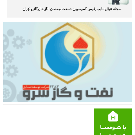
سجاد غرقی-نایب‌رئیس کمیسیون صنعت و معدن اتاق بازرگانی تهران