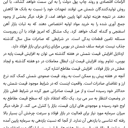
الزامات اقتصادی و روند چاپ پول دولت را به این سمت خواهد کشاند، با این
روش تولیدکنندگان شمش می توانند تعهدات خود را نسبت به بانک ها کاهش
دهند در نتیجه هزینه تولید انها پایین خواهد امد، از طرف دیگر بخشی از وجوه
جمع آوری شده را به خرید مواد اولیه اختصاص دهند که به ثبات بازار آهن
اسفنجی و گندله کمک خواهد کرد. یک مشکل که امروز فولاد با آن روبروست
مسئله تامین قطعات یدکی است. در شرایطی که صادرات مثل سال گذشته
جذاب نیست عرضه سلف شمش در بورس مزایای زیادی برای بازار فولاد دارد
.
ازدلایل افزایش قیمت شمش در هفته گذشته می توان به افزایش قیمت پایه در
بورس، تداوم روند افزایش قیمت ارز، ابطال معاملات در دو هفته گذشته و ایجاد
عطش در بازار فولاد، افزایش قیمت مقاطع اشاره کرد.
آنچه در هفته پیش رو ممکن است به روند قیمت صعودی شمش کمک کند نرخ
ارز و تقاضای صادرات است. واقعیت اینست که در شرایط موجود قیمت شمش به
حداکثر خود رسیده است و از مرز قیمت صادراتی عبور کرده در شرایط فعلی بازار
در وضعیت انتظار به سر می برد. یک نگاه اعتقاد دارد که سطح قیمت مقاطع به
اوج خود رسیده و موجودی های ارزان قیمت، بازار را کنترل می کند. از طرف دیگر
میزان سرمایه مورد نیاز برای فعالیت در بازار فولاد و سرعت چرخش آن بسیار بالا
رفته که تناسبی با بازدهی آن ندارد. از آنجا که نسبت بازدهی به سرمایه پایین آمده