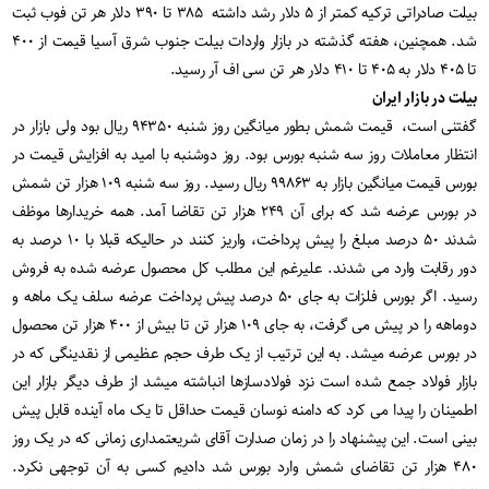
بیلت صادراتی ترکیه کمتر از ۵ دلار رشد داشته ۳۸۵ تا ۳۹۰ دلار هر تن فوب ثبت
شد
.
همچنین، هفته گذشته در بازار واردات بیلت جنوب شرق آسیا قیمت از ۴۰۰
تا ۴۰۵ دلار به ۴۰۵ تا ۴۱۰ دلار هر تن سی اف آر رسید
.
بیلت در بازار ایران
گفتنی است، قیمت شمش بطور میانگین روز شنبه ۹۴۳۵۰ ریال بود ولی بازار در
انتظار معاملات روز سه شنبه بورس بود. روز دوشنبه با امید به افزایش قیمت در
بورس قیمت میانگین بازار به ۹۹۸۶۳ ریال رسید. روز سه شنبه ۱۰۹ هزار تن شمش
در بورس عرضه شد که برای آن ۲۴۹ هزار تن تقاضا آمد. همه خریدارها موظف
شدند ۵۰ درصد مبلغ را پیش پرداخت، واریز کنند در حالیکه قبلا با ۱۰ درصد به
دور رقابت وارد می شدند. علیرغم این مطلب کل محصول عرضه شده به فروش
رسید. اگر بورس فلزات به جای ۵۰ درصد پیش پرداخت عرضه سلف یک ماهه و
دوماهه را در پیش می گرفت، به جای ۱۰۹ هزار تن تا بیش از ۴۰۰ هزار تن محصول
در بورس عرضه میشد. به این ترتیب از یک طرف حجم عظیمی از نقدینگی که در
بازار فولاد جمع شده است نزد فولادسازها انباشته میشد از طرف دیگر بازار این
اطمینان را پیدا می کرد که دامنه نوسان قیمت حداقل تا یک ماه آینده قابل پیش
بینی است. این پیشنهاد را در زمان صدارت آقای شریعتمداری زمانی که در یک روز
۴۸۰ هزار تن تقاضای شمش وارد بورس شد دادیم کسی به آن توجهی نکرد.