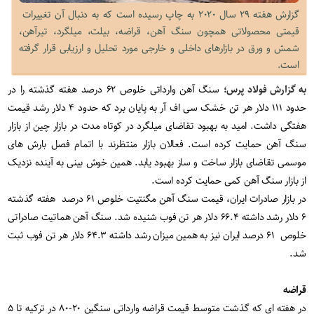
گزارش هفته ۲۹ سال ۲۰۲۰ به چاپ رسیده است که به دنبال آن تغییرات
قیمتی محصولاتی همچون سنگ آهن، قراضه، بیلت، میلگرد، تیرآهن،
شمش و ورق در بازارهای داخلی و خارجی مورد تحلیل و ارزیابی قرار گرفته
است.
به گزارش فولاد پرس؛
سنگ آهن وارداتی خلوص ۶۲ درصد هفته گذشته را در
حدود ۱۱۱ دلار هر تن خشک سی اف آر به پایان برد که حدود ۴ دلار رشد قیمت
هفتگی داشت. امید به بهبود تقاضای میلگرد در کوتاه مدت در بازار چین از بازار
سنگ آهن حمایت کرده است. فعالان بازار منتظرند با اتمام فصل بارش های
موسمی تقاضای بازار ساخت و ساز بهبود یابد. همین خوش بینی به آینده نزدیک
از بازار سنگ آهن کمی حمایت کرده است
.
در بازار صادرات ایران، قیمت سنگ آهن مگنتیت خلوص ۶۱ درصد هفته گذشته
۶ دلار رشد داشته ۶۶.۴ دلار هر تن فوب شنیده شد. سنگ آهن هماتیت صادراتی
خلوص ۶۱ درصد ایران نیز به همین میزان رشد داشته ۶۴.۳ دلار هر تن فوب ثبت
شد
.
قراضه
در هفته ای که گذشت متوسط قیمت قراضه وارداتی سنگین ۲۰-۸۰ در ترکیه تا ۵