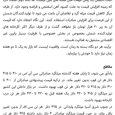
است احتمال بالا رفتن قیمت مثل هفته های قبل نیست، اما نگاه دوم اعتقاد دارد
که زمینه افزایش قیمت به علت کمبود آهن اسفنجی و قراضه وجود دارد. از طرف
دیگر کاهش قیمت میله گرد و تقاضای آن باعث می شود تا تولیدکنندگان شمش
از این فرصت برای افزایش صادرات استفاده کنند. این نگاه اعتقاد دارد که قیمت
ارز به زیر ۲۰ هزار تومان باز نخواهد گشت و از طرف دیگر اکثر کارخانه های
تولیدکننده شمش بخصوص در بخش خصوصی با ظرفیت بسیار پایین غیر
اقتصادی مشغول به فعالیت هستند
.
برآیند هر دو نگاه بسته به زمان است. واقعیت اینست که بازار به یک تا دو هفته
زمان نیاز دارد تا خودش را بیازماید
.
مقاطع
یادآور می شود، تا پایان هفته گذشته میلگرد صادراتی سی آی اس در ۴۱۰ تا ۴۱۵
دلار هر تن فوب بدون تغییر ماند. در ترکیه قیمت پیشنهادی صادراتی از ۴۰۰ تا
۴۱۰ دلار به ۴۱۵ تا ۴۲۰ دلار هر تن فوب بهبود داشت. در بازار داخلی این کشور
نیز میلگرد از ۴۱۵ تا ۴۲۰ دلار یک هفته قبل به ۴۲۰ تا ۴۳۰ دلار هر تن درب
کارخانه بهبود داشت
.
در جنوب شرق آسیا میلگرد وارداتی در ۴۲۵ دلار هر تن سی اف آر بدون تغییر
باقی ماند. در چین قیمت میلگرد صادراتی ۴ دلار رشد داشته ۴۶۵ دلار هر تن