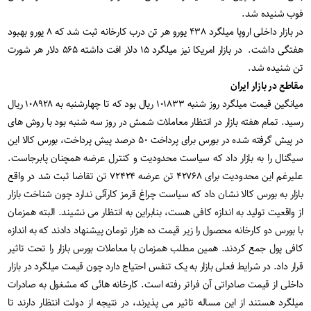
فوب شنیده شد
.
در بازار داخلی اروپا میلگرد ۴۳۸ یورو هر تن درب کارخانه ثبت شد که ۸ یورو بهبود
هفتگی داشت. در بازار امریکا نیز میلگرد ۱۵ دلار افت داشته ۵۶۵ دلار هر شورت
تن شنیده شد
.
مقاطع در بازار ایران
میانگین قیمت میلگرد روز شنبه ۱۰۱۸۳۳ ریال بود که تا چهارشنبه به ۱۰۸۹۲۸ ریال
رسید. تمام هفته بازار در انتظار معاملات شمش در روز سه شنبه بود با روش های
در پیش گرفته شده در بورس برای پرداخت ۵۰ درصد پیش پرداخت، بورس کالا این
سیگنال را به بازار داد که سیاست محدودیت و کنترل عرضه همچنان پابرجاست.
علیرغم این محدودیت برای ۴۲۷۶۸ تن عرضه ۷۲۴۲۴ تن تقاضا ثبت شد در واقع
بازار به بورس کالا نشان داد که سیاست چراغ قرمز کارآئی ندارد چون شناخت بازار
از واقعیت تولید به اندازه کافی هست، بنابراین به انتظار می نشیند. البته همزمان
با بورس دو کارخانه محصول را زیر قیمت ده هزار تومان پیشنهاد دادند که به اندازه
کافی پول جمع کردند. همین مطلب همزمان با معاملات بورس بازار را تحت تاثیر
قرار داد. در شرایط فعلی بازار به یک تنفس احتیاج دارد چون قیمت میلگرد در بازار
داخلی از قیمت صادراتی آن فراتر رفته است. کارخانه هائی که مشغول به صادرات
میلگرد هستند از این مساله تاثیر می پذیرند، در نتیجه از دولت انتظار دارند تا