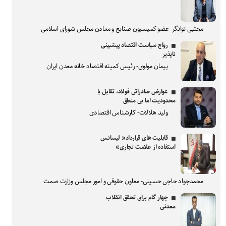
مجتبی توانگر- عضو کمیسیون صنایع و معادن مجلس شورای اسلامی
رواج سیاست اقتصاد پیشبینی
ناپذیر
پیمان مولوی- رئیس کمیته اقتصاد خانه معدن ایران
عوارض صادراتی فولاد، تقابل با
محدودیت اما بی منطق
ولید هلالات- کارشناس اقتصادی
قابلیت های قرارداد« لیسانس
استفاده از علامت تجاری»
محمدجواد حاجی حسینی- معاون حقوقی و امور مجلس وزارت صمت
چهار گام برای تحقق انقلاب
معدنی