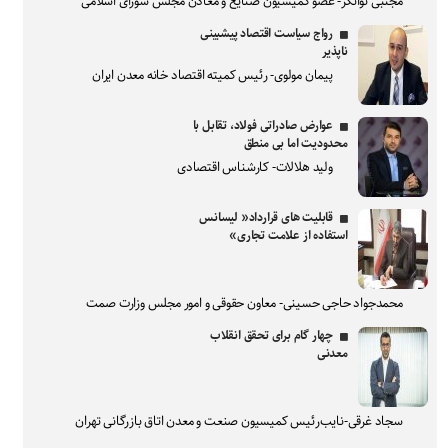
مجتبی توانگر- عضو کمیسیون صنایع و معادن مجلس شورای اسلامی
رواج سیاست اقتصاد پیشبینی
ناپذیر
پیمان مولوی- رئیس کمیته اقتصاد خانه معدن ایران
عوارض صادراتی فولاد، تقابل با
محدودیت اما بی منطق
ولید هلالات- کارشناس اقتصادی
قابلیت های قرارداد« لیسانس
استفاده از علامت تجاری»
محمدجواد حاجی حسینی- معاون حقوقی و امور مجلس وزارت صمت
چهار گام برای تحقق انقلاب
معدنی
سجاد غرقی-نایب‌رئیس کمیسیون صنعت و معدن اتاق بازرگانی تهران