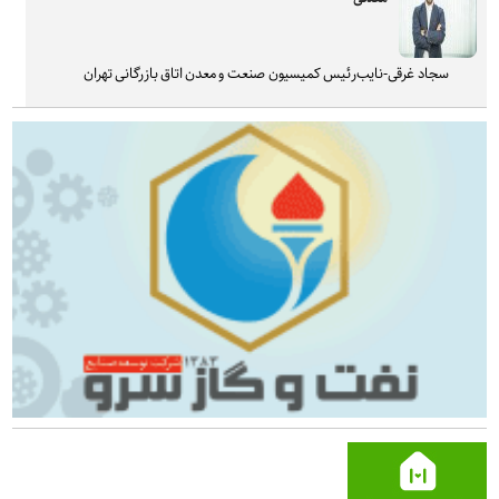
سجاد غرقی-نایب‌رئیس کمیسیون صنعت و معدن اتاق بازرگانی تهران