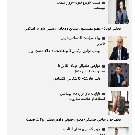
مشت خودرو نمونه خروار صمت
نیست...
مجتبی توانگر- عضو کمیسیون صنایع و معادن مجلس شورای اسلامی
رواج سیاست اقتصاد پیشبینی
ناپذیر
پیمان مولوی- رئیس کمیته اقتصاد خانه معدن ایران
عوارض صادراتی فولاد، تقابل با
محدودیت اما بی منطق
ولید هلالات- کارشناس اقتصادی
قابلیت های قرارداد« لیسانس
استفاده از علامت تجاری»
محمدجواد حاجی حسینی- معاون حقوقی و امور مجلس وزارت صمت
چهار گام برای تحقق انقلاب
معدنی