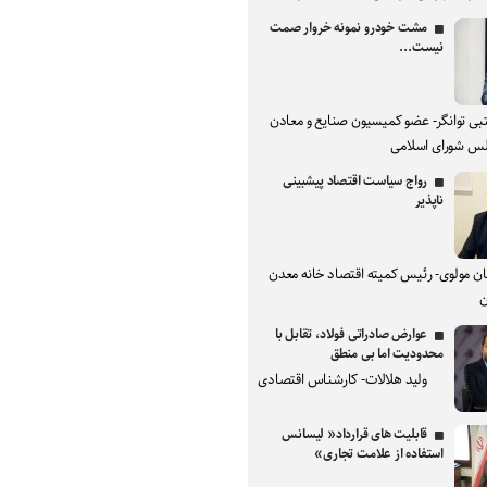
مشت خودرو نمونه خروار صمت
نیست...
بی توانگر- عضو کمیسیون صنایع و معادن
س شورای اسلامی
رواج سیاست اقتصاد پیشبینی
ناپذیر
ان مولوی- رئیس کمیته اقتصاد خانه معدن
ن
عوارض صادراتی فولاد، تقابل با
محدودیت اما بی منطق
ولید هلالات- کارشناس اقتصادی
قابلیت های قرارداد« لیسانس
استفاده از علامت تجاری»