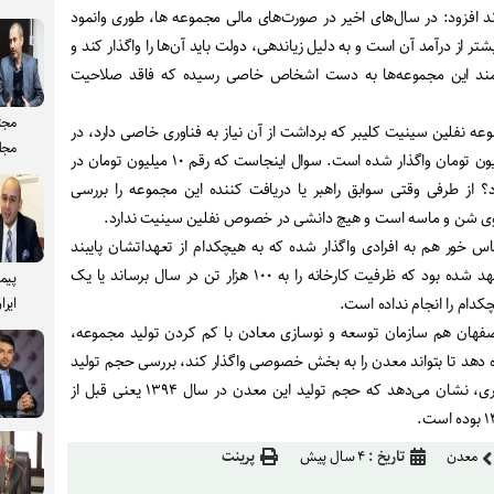
اوند افزود: در سال‌های اخیر در صورت‌های مالی مجموعه ها، طوری وانمود
ر از درآمد آن است و به دلیل زیاندهی، دولت باید آن‌ها را واگذار کند و
فمند این مجموعه‌ها به دست اشخاص خاصی رسیده که فاقد صلاحیت
مجت
عه نفلین سینیت کلیبر که برداشت از آن نیاز به فناوری خاصی دارد، در
مجل
سال ۱۳۹۵ با رقم ماهانه ۱۰ میلیون تومان واگذار شده است. سوال اینجاست که رقم ۱۰ میلیون تومان در
؟ از طرفی وقتی سوابق راهبر یا دریافت کننده این مجموعه را بررسی
وی شن و ماسه است و هیچ دانشی در خصوص نفلین سینیت ندارد
.
 خور هم به افرادی واگذار شده که به هیچکدام از تعهداتشان پایبند
نیستند، راهور این مجموعه متعهد شده بود که ظرفیت کارخانه را به ۱۰۰ هزار تن در سال برساند یا یک
پیم
کدام را انجام نداده است
.
ایرا
اصفهان هم سازمان توسعه و نوسازی معادن با کم کردن تولید مجموعه،
ه دهد تا بتواند معدن را به بخش خصوصی واگذار کند، بررسی حجم تولید
در سال‌های قبل و بعد از واگذاری، نشان می‌دهد که حجم تولید این معدن در سال ۱۳۹۴ یعنی قبل از
.
معدن
تاریخ :
۴ سال پیش
پرینت