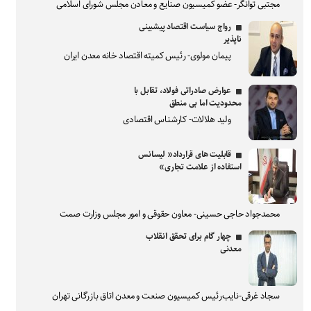
مجتبی توانگر- عضو کمیسیون صنایع و معادن مجلس شورای اسلامی
رواج سیاست اقتصاد پیشبینی
ناپذیر
پیمان مولوی- رئیس کمیته اقتصاد خانه معدن ایران
عوارض صادراتی فولاد، تقابل با
محدودیت اما بی منطق
ولید هلالات- کارشناس اقتصادی
قابلیت های قرارداد« لیسانس
استفاده از علامت تجاری»
محمدجواد حاجی حسینی- معاون حقوقی و امور مجلس وزارت صمت
چهار گام برای تحقق انقلاب
معدنی
سجاد غرقی-نایب‌رئیس کمیسیون صنعت و معدن اتاق بازرگانی تهران