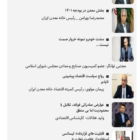
بخش معدن در بودجه ۱۴۰۱
محمدرضا بهرامن _ رئیس خانه معدن ایران
مشت خودرو نمونه خروار صمت
نیست...
مجتبی توانگر- عضو کمیسیون صنایع و معادن مجلس شورای اسلامی
رواج سیاست اقتصاد پیشبینی
ناپذیر
پیمان مولوی- رئیس کمیته اقتصاد خانه معدن ایران
عوارض صادراتی فولاد، تقابل با
محدودیت اما بی منطق
ولید هلالات- کارشناس اقتصادی
قابلیت های قرارداد« لیسانس
استفاده از علامت تجاری»