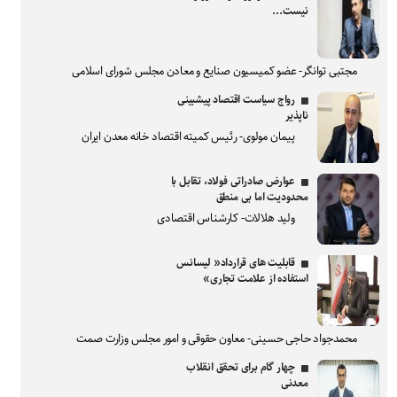
نیست...
مجتبی توانگر- عضو کمیسیون صنایع و معادن مجلس شورای اسلامی
رواج سیاست اقتصاد پیشبینی
ناپذیر
پیمان مولوی- رئیس کمیته اقتصاد خانه معدن ایران
عوارض صادراتی فولاد، تقابل با
محدودیت اما بی منطق
ولید هلالات- کارشناس اقتصادی
قابلیت های قرارداد« لیسانس
استفاده از علامت تجاری»
محمدجواد حاجی حسینی- معاون حقوقی و امور مجلس وزارت صمت
چهار گام برای تحقق انقلاب
معدنی