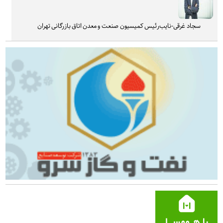
سجاد غرقی-نایب‌رئیس کمیسیون صنعت و معدن اتاق بازرگانی تهران