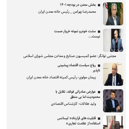
بخش معدن در بودجه ۱۴۰۱
محمدرضا بهرامن _ رئیس خانه معدن ایران
مشت خودرو نمونه خروار صمت
نیست...
مجتبی توانگر- عضو کمیسیون صنایع و معادن مجلس شورای اسلامی
رواج سیاست اقتصاد پیشبینی
ناپذیر
پیمان مولوی- رئیس کمیته اقتصاد خانه معدن ایران
عوارض صادراتی فولاد، تقابل با
محدودیت اما بی منطق
ولید هلالات- کارشناس اقتصادی
قابلیت های قرارداد« لیسانس
استفاده از علامت تجاری»