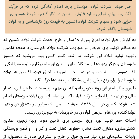
اخبار فولاد: شرکت فولاد خوزستان بارها اعلام آمادگی کرده که در فرآیند
واگذاری سهام، تمامی موارد قانونی و بدون در نظر گرفتن شرایط همجواری،
اجرایی شود و سهام شرکت فولاد اکسین به قیمت روز کارشناسی و به فولاد
خوزستان واگذار شود.
به گزارش اخبار فولاد، امروز پس از ۱۸ سال از طرح احداث شرکت فولاد اکسین که
به منظور تولید ورق عریض در مجاورت شرکت فولاد خوزستان با هدف تکمیل
زنجیره تولید فولاد این شرکت بنا شد، کمتر کسی پیدا می‌شود که دلسوز
خوزستان و دیگر پدیده‌ها و مشکلات این استان ازجمله بیکاری، توسعه‌نیافتگی،
فقر عمومی و… نباشد و در عین حال ضرورت الحاق فولاد اکسین به فولاد
خوزستان را برای رفع برخی از این مشکلات و پدیده‌ها درک نکند.
با مروری کوتاه بر این روند، درمی‌یابیم که این مهم با زیرساخت، دانش فنی، اعتبار
مالی و در نهایت راه‌اندازی شرکت فولاد اکسین تماما از سوی فولاد خوزستان انجام
شد. فولاد اکسین در سال ۱۳۸۸با ظرفیت اسمی یک میلیون و ۵۰هزار تن و تنها
تولیدکننده ورق‌
های عریض فولادی در خاورمیانه به بهره‌برداری رسید.
احداث خط تولید نورد ورق عریض برای تامین مواد اولیه زنجیره صنایع
کشتی‌سازی، مخازن تحت فشار، خطوط انتقال نفت و گاز و… و قطع وابستگی
واردات اسلب‌های مورد نیاز صنایع فوق از خارج و استراتژی صادرات محصول، از