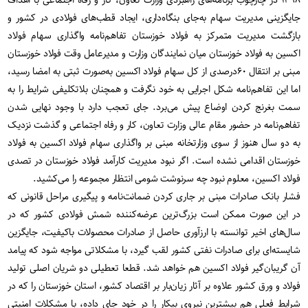
۱۳۹۸ در چارچوب برنامه‌های راهبردی وزارت تعاون، کار و رفاه اجتماعی با اهداف
جایگزینی مدیریت سهام به‌جای بنگاه‌داری، ایجاد قطب‌های فولادی در کشور و
بازگشت مدیریت متمرکز به فولاد خوزستان تفاهم‌نامه‌ واگذاری سهام فولاد
اکسین به فولاد خوزستان میان نمایندگان وزارت و مدیرعامل وقت فولاد خوزستان
مبنی بر انتقال ۶۰درصدی از کل سهام فولاد اکسین به‌صورت ثبتی به امضا رسید،
اما این تفاهم‌نامه شکل اجرایی به خود نگرفت و همچنان بلاتکلیفی شرایط را به
سمت بغرنج کردن اوضاع پیش می‌برد. جای تعجب دارد با وجود نهایی شدن
تفاهم‌نامه در حضور مقام عالی وزارت تعاون، کار و رفاه اجتماعی و گذشت نزدیک
به دو سال هنوز از سوی وزارتخانه مبنی بر واگذاری سهام فولاد اکسین به فولاد
خوزستان اقدامی نشده است. اگر نبود مدیریت کارآمد فولاد خوزستان در تصدی
فولاد اکسین، معلوم نبود چه سرنوشت شومی انتظار مجموعه را می‌کشید.
فشار بانک صادرات مبنی بر جاری کردن ضمانت‌نامه و پیگیری مراحل قانونی که
در این صورت ممکن است بزرگ‌ترین عرضه‌کننده‌ شمش فولادی کشور که در
سال‌های اخیر توانسته با ارزآوری حاصل از صادرات محصولات باکیفیت، جایگزین
شایسته‌ای برای صادرات نفتی کشور لقب گیرد، با مشکلاتی مواجه شود که پیامد
آن گریبان‌گیر فولاد اکسین هم خواهد شد. قطعا تعطیلی دو شریان اصلی تولید
فولاد و ورق کشور علاوه بر آثار زیان‌بار بر اقتصاد کشور، استان خوزستان را که در
شرایط فعلی هم بیشترین نیروی بیکار را در خود جای داده، با مشکلات امنیتی