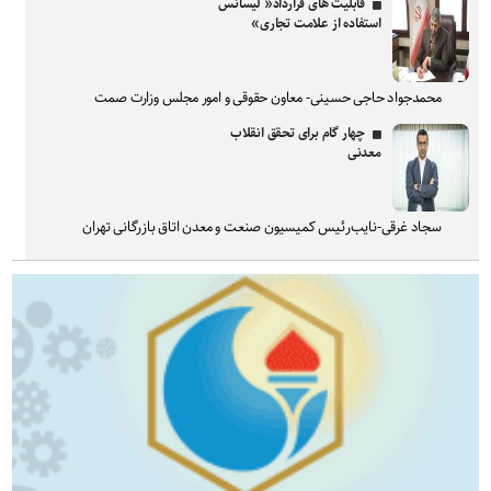
قابلیت های قرارداد« لیسانس
استفاده از علامت تجاری»
محمدجواد حاجی حسینی- معاون حقوقی و امور مجلس وزارت صمت
چهار گام برای تحقق انقلاب
معدنی
سجاد غرقی-نایب‌رئیس کمیسیون صنعت و معدن اتاق بازرگانی تهران