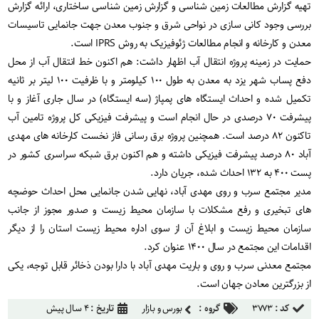
تهیه گزارش مطالعات زمین شناسی و گزارش زمین شناسی ساختاری، ارائه گزارش
بررسی وجود کانی سازی در نواحی شرق و جنوب معدن جهت جانمایی تاسیسات
معدن و کارخانه و انجام مطالعات ژئوفیزیک به روش IPRS است.
حمایت در زمینه پروژه انتقال آب اظهار داشت: هم اکنون خط انتقال آب از محل
دفع پساب شهر یزد به معدن به طول ۱۰۰ کیلومتر و با ظرفیت ۱۰۰ لیتر بر ثانیه
تکمیل شده و احداث ایستگاه های پمپاژ (سه ایستگاه) در سال جاری آغاز و با
پیشرفت ۷۰ درصدی در حال انجام است و پیشرفت فیزیکی کل پروژه تامین آب
تاکنون ۸۲ درصد است. همچنین پروژه برق رسانی فاز نخست کارخانه های مهدی
آباد ۸۰ درصد پیشرفت فیزیکی داشته و هم اکنون برق شبکه سراسری کشور در
پست ۴۰۰ به ۱۳۲ احداث شده، جریان دارد.
مدیر مجتمع سرب و روی مهدی آباد، نهایی شدن جانمایی محل احداث حوضچه
های تبخیری و رفع مشکلات با سازمان محیط زیست و صدور مجوز از جانب
سازمان محیط زیست و ابلاغ آن از سوی اداره محیط زیست استان را از دیگر
اقدامات این مجتمع در سال ۱۴۰۰ عنوان کرد.
مجتمع معدنی سرب و روی و باریت مهدی آباد با دارا بودن ذخائر قابل توجه، یکی
از بزرگترین معادن جهان است.
کد :
۳۷۷۳
گروه :
بورس و بازار
تاریخ :
۴ سال پیش