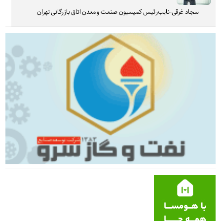
سجاد غرقی-نایب‌رئیس کمیسیون صنعت و معدن اتاق بازرگانی تهران