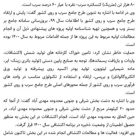
۸۰ هزار تن (متریک) کنسانتره سرب- نقره با عیار ۶۰ درصد سرب است.
وی در ادامه با اشاره به تدوین طرح جامع سرب و روی کشور گفت: پایش و ارتقاء
طرح جامع سرب و روی کشور با اطلاعات سال ۹۹، بروزرسانی سامانه جامع بر
بستر وب و همچنین تهیه شناسنامه اولیه پروژه های پیشنهادی ذیل آن و انجام
مطالعات اولیه مربوط به این پروژه ها از جمله اقدامات مربوط به سال ۱۴۰۰ بوده
است.
حمایت خاطر نشان کرد: تامین خوراک کارخانه های تولید شمش (اکتشافات،
واردات و بازیافت پسماندها)، توجه به صنایع پایین دستی (تولید باتری زینک- ایر،
ماده شیمیایی لیتوپون، تولید پودر اکسید روی پیشرفته و تولید ورق
الکتروگالوانایز) و بررسی، ارتقاء و استفاده از تکنولوژی مناسب در واحد های
فرآوری سرب و روی کشور از جمله محورهای اصلی طرح جامع سرب و روی کشور
است.
وی با اشاره به دشت بخش شرقی و جنوبی محدوده مهدی آباد گفت: از آنجا که
حدود ۲۰ کیلومتر مربع از دشت بخش شرقی و جنوبی محدوده مهدی آباد، در
حین الحاق به محدوده مهدی آباد است، انجام اکتشافات در این بخش به منظور
حصول اطمینان از وضعیت ذخیره در برنامه اکتشافی سال ۱۴۰۰ قرار گرفت.
وی افزود: فعالیت ها و مطالعات اکتشافی انجام شده در این بخش تاکنون شامل