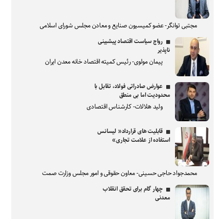
مجتبی توانگر- عضو کمیسیون صنایع و معادن مجلس شورای اسلامی
رواج سیاست اقتصاد پیشبینی
ناپذیر
پیمان مولوی- رئیس کمیته اقتصاد خانه معدن ایران
عوارض صادراتی فولاد، تقابل با
محدودیت اما بی منطق
ولید هلالات- کارشناس اقتصادی
قابلیت های قرارداد« لیسانس
استفاده از علامت تجاری»
محمدجواد حاجی حسینی- معاون حقوقی و امور مجلس وزارت صمت
چهار گام برای تحقق انقلاب
معدنی