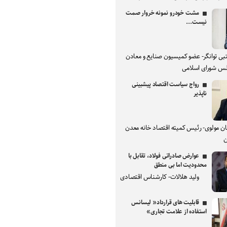
مشت خودرو نمونه خروار صمت
نیست...
بی توانگر- عضو کمیسیون صنایع و معادن
س شورای اسلامی
رواج سیاست اقتصاد پیشبینی
ناپذیر
ان مولوی- رئیس کمیته اقتصاد خانه معدن
ن
عوارض صادراتی فولاد، تقابل با
محدودیت اما بی منطق
ولید هلالات- کارشناس اقتصادی
قابلیت های قرارداد« لیسانس
استفاده از علامت تجاری»