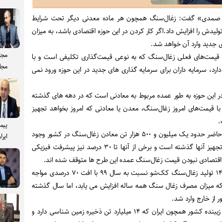
ید صمدی» گفت: زغال‌سنگ همچون هر ماده معدنی دیگر تحت شرایط
لیدش را افزایش داد.اگر کار کردن در این حوزه اقتصادی باشد، به میزان
ی جدید وارد آن خواهد شد.
مجت
 قیمت‌های فعلی زغال‌سنگ که به نوعی قیمت‌گذاری تکلیفی است و با
مجل
رد، سرمایه داران برای سرمایه گذاری های جدید در این حوزه ورود نمی
 در این حوزه به طور عمده مربوط به معادنی است که در دهه های گذشته
با قیمت‌های امروز زغال‌سنگ، معدن یا معادنی که امروز بخواهد تجهیز
.
پیم
این مقام صنفی گفت: در حال حاضر حدود یک میلیون و ۵۰۰ هزار تن معادن زغال‌سنگ در کشور وجود
ایرا
دارد که بین ۶ تا هفت سال از تجهیز آنها گذشته است و برخی از آنها تا ۳۰ درصد نیز پیشرفت فیزیکی
یل اقتصادی نبودن قیمت زغال‌سنگ عمده این طرح ها متوقف شده اند.
وی خاطرنشان کرد: در سال ۱۴۰۰ تولید زغال‌سنگ کک‌شو نسبت به سال ۹۹ با افت ۷۰ درصدی مواجه
ه میزان مصرف زغال سنگ همه ساله افزایش می یابد، اما سال گذشته
ر از خارج وارد شد.
صمدی تصریح کرد: این مساله زیبنده کشور همچون ایران که ۱۴ میلیارد تن ذخیره زمین شناسی دارد و