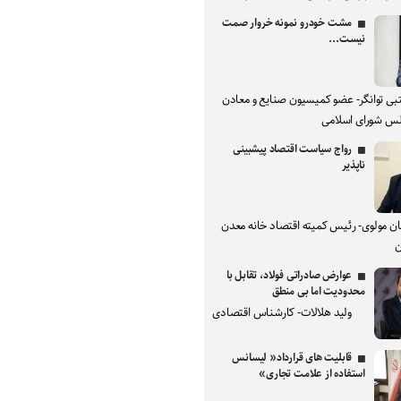
مشت خودرو نمونه خروار صمت
نیست...
بی توانگر- عضو کمیسیون صنایع و معادن
س شورای اسلامی
رواج سیاست اقتصاد پیشبینی
ناپذیر
ان مولوی- رئیس کمیته اقتصاد خانه معدن
ن
عوارض صادراتی فولاد، تقابل با
محدودیت اما بی منطق
ولید هلالات- کارشناس اقتصادی
قابلیت های قرارداد« لیسانس
استفاده از علامت تجاری»