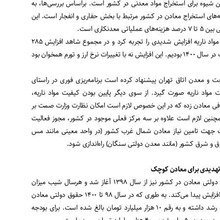
ن شیوه برای استخراج مواد معدنی در کشور است. براساس بررسی‌ها، به
درصد از هزینه‌های استخراج معادن در کشور مرتبط با بخش حفاری و انفجار است. این
عدنکاری است.
با این حال در سال ۱۴۰۰ هزینه‌ مواد ناریه افزایش شدیدی را تجربه کرد و در مجموع شاهد افزایش ۲۸۵
درصدی موارد ناریه در چهار نوبت در سال ۱۴۰۰ بودیم. این افزایش نه با تغییرات نرخ ارز و تورم همخوان بود
 معدن اتاق تهران پیشنهاد کرده است برنامه‌ریزی فوری در راستای
مواد ناریه صورت گیرد. از سوی دیگر پایین بودن کیفیت مواد ناریه،
افی معادن زده که در این خصوص لازم است امکان نظارت وزارت صمت بر
چنین لازم است علاوه بر سه مرکز فعلی موجود در کشور، مجوز فعالیت
یت جهت تامین نیاز معادن شمال غرب کشور (در واحد معینی مانند مس
و شرق کشور (مانند معدن دولتی سنگان) راه‌اندازی شود.
تهدیدی برای معادن کوچک
افزایش قابل توجه میزان حقوق دولتی معادن در کشور نیز از سال ۱۳۹۸ آغاز شد و هرسال شیب میزان
افزایش آن به طور قابل توجهی افزایش پیدا می‌کند. به طوری که در سال ۹۸ تا ۱۴۰۰ حقوق دولتی معادن
به ترتیب ۴۳، ۸۸ و ۲۵۴ درصد رشد داشته و به رقم ۱۰ هزار میلیارد تومان بالغ شده است. برای بودجه