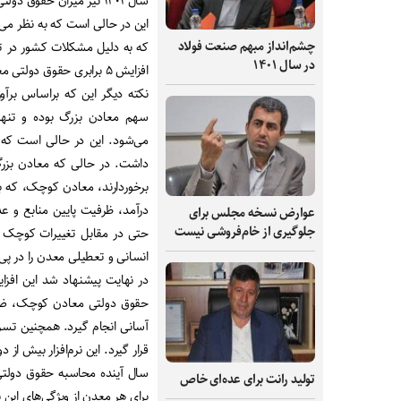
سال ۱۴۰۱ نیز میزان حقوق دولتی در بودجه، ۵ برابر شده و ۴۰ هزار میلیارد تومان رسیده است.
چشم‌انداز مبهم صنعت فولاد
که به دلیل مشکلات کشور در تام
در سال ۱۴۰۱
افزایش ۵ برابری حقوق دولتی معادن چندان واقع‌بینانه به نظر نمی‌رسد.
می‌شود. این در حالی است که
داشت. در حالی که معادن بزر
برخوردارند، معادن کوچک، که بسی
درآمد، ظرفیت پایین منابع و 
عوارض نسخه مجلس برای
جلوگیری از خام‌فروشی نیست
حتی در مقابل تغییرات کوچک د
انسانی و تعطیلی معدن را در پی
در نهایت پیشنهاد شد این افز
حقوق دولتی معادن کوچک، ضر
آسانی انجام گیرد. همچنین تسری
قرار گیرد. این نرم‌افزار بیش ا
سال آینده محاسبه حقوق دولتی ر
تولید رانت برای عده‌ای خاص
برای هر معدن از ویژگی‌های این ن