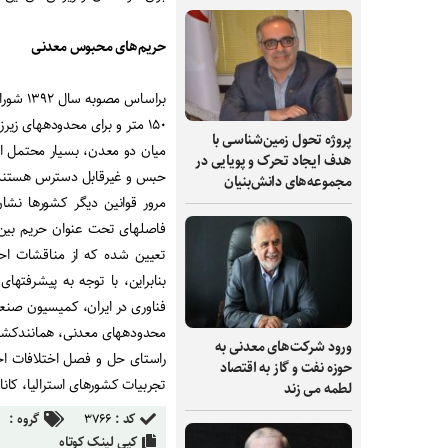
حریم‌های محبوس معدنی
براساس
پروژه تحول زمین‌شناسی با
میان دو معدن، بسیار محتمل ا
هدف ایجاد تحرک و پویایی در
حبس و غیرقابل دسترس هستند
مجموعه‌های دانش‌بنیان
مرور قوانین دیگر کشورها نشان
فاصله‏ای تحت عنوان حریم بین
تعیین شده که از مناقشات اح
بنابراین، با توجه به پیشرفت‏ه
فناوری در ایران، کمیسیون صنعت
محدوده‏های معدنی، همانندکشو
ورود شرکت‌های معدنی به
راستای حل و فصل اختلافات احتم
حوزه نفت و گاز به اقتصاد
تجربیات کشورهای استرالیا، کانا
لطمه می زند
کد :
۳۷۶۶
گروه :
کپی لینک کوتاه