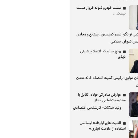
مشت خودرو نمونه خروار صمت
نیست...
بی توانگر- عضو کمیسیون صنایع و معادن
س شورای اسلامی
رواج سیاست اقتصاد پیشبینی
ناپذیر
ان مولوی- رئیس کمیته اقتصاد خانه معدن
ن
عوارض صادراتی فولاد، تقابل با
محدودیت اما بی منطق
ولید هلالات- کارشناس اقتصادی
قابلیت های قرارداد« لیسانس
استفاده از علامت تجاری»