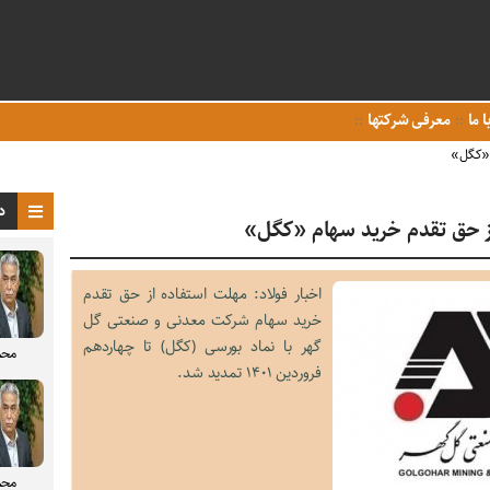
ا ما
معرفی شرکتها
 «کگل»
د
ز حق تقدم خرید سهام «کگل»
اخبار فولاد: مهلت استفاده از حق تقدم
خرید سهام شرکت معدنی و صنعتی گل
گهر با نماد بورسی (کگل) تا چهاردهم
محم
فروردین ۱۴۰۱ تمدید شد.
محم