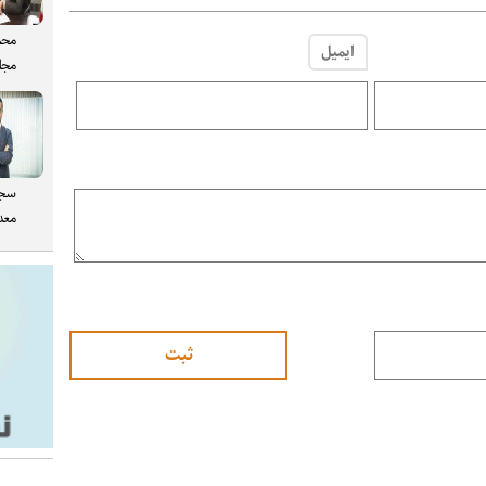
محم
ایمیل
مجل
سجا
معدن