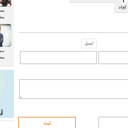
محم
مجل
ایمیل
سجا
معدن