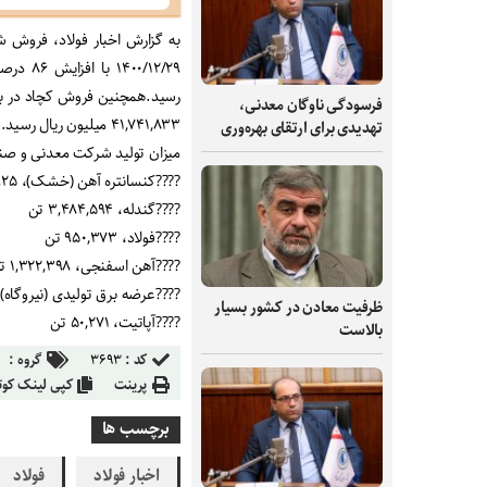
رسید
.
فرسودگی ناوگان معدنی،
۴۱,۷۴۱,۸۳۳ میلیون ریال رسید
.
تهدیدی برای ارتقای بهره‌وری
میزان تولید شرکت معدنی و صنعتی چادرملو در ۱۱ م
????
کنسانتره آهن (خشک)، ۱۰,۱۵۱,۹۲۵ تن
????
گندله، ۳,۴۸۴,۵۹۴ تن
????
فولاد، ۹۵۰,۳۷۳ تن
????
آهن اسفنجی، ۱,۳۲۲,۳۹۸ تن
????
عرضه برق تولیدی (نیروگاه)، ۳,۱۳۶,۸۵۹ مگاوات سا
ظرفیت‌ معادن در کشور بسیار
????
آپاتیت، ۵۰,۲۷۱ تن
بالاست
کد :
۳۶۹۳
گروه :
پرینت
کپی لینک کوت
برچسب ها
اخبار فولاد
فولاد