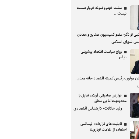
مشت خودرو نمونه خروار صمت
نیست...
بی توانگر- عضو کمیسیون صنایع و معادن
س شورای اسلامی
رواج سیاست اقتصاد پیشبینی
ناپذیر
ان مولوی- رئیس کمیته اقتصاد خانه معدن
ن
عوارض صادراتی فولاد، تقابل با
محدودیت اما بی منطق
ولید هلالات- کارشناس اقتصادی
قابلیت های قرارداد« لیسانس
استفاده از علامت تجاری»