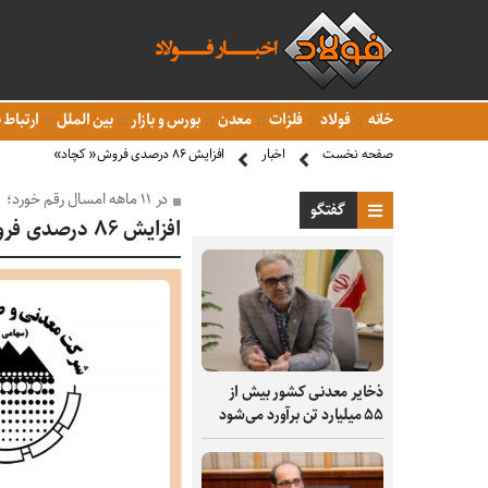
خانه
فولاد
فلزات
معدن
بورس و بازار
بین الملل
ارتباط ب
صفحه نخست
اخبار
افزایش ۸۶ درصدی فروش« کچاد»
در ۱۱ ماهه امسال رقم خورد؛
گفتگو
افزایش ۸۶ درصدی فروش« کچاد»
ذخایر معدنی کشور بیش از
۵۵ میلیارد تن برآورد می‌شود