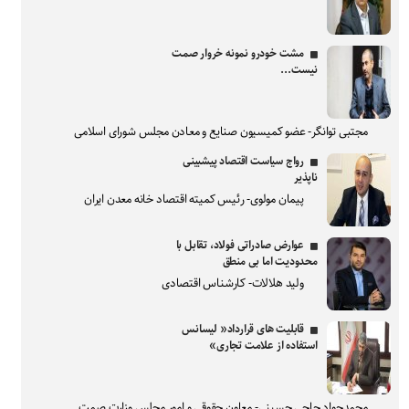
مشت خودرو نمونه خروار صمت
نیست...
مجتبی توانگر- عضو کمیسیون صنایع و معادن مجلس شورای اسلامی
رواج سیاست اقتصاد پیشبینی
ناپذیر
پیمان مولوی- رئیس کمیته اقتصاد خانه معدن ایران
عوارض صادراتی فولاد، تقابل با
محدودیت اما بی منطق
ولید هلالات- کارشناس اقتصادی
قابلیت های قرارداد« لیسانس
استفاده از علامت تجاری»
محمدجواد حاجی حسینی- معاون حقوقی و امور مجلس وزارت صمت