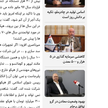
بیش از ۴۰ هزار دستگا
قرارداد سال ۹۶ مانور داده می شود؟
اساس تولید در چادرملو، تکیه
وی با تاکید بر اینکه امروز بای
بر دانش‌ روز است
یک آجر از آن کم شود، گفت: به
ها را پیش می کشند
!
میرناصری افزود: اگر تجهیزات 
سد سازی و ... در این شرکت س
کاهشی سرمایه گذاری در ۵
۱۰۰ سال را دارد و همین دستگ
هزار و ۵۰۰ معدن
مانند لیپهر و کوماتسو و ... 
نیروهای مهندس از هپکو خارج ش
پابرجاست و نمی توان آن را انکار
رییس شورای اسلامی کار هپکو ب
شرکت شده اند، گفت: شاهدیم ک
۳۰۰ میلیارد تومان با هپکو 
بهبود وضعیت معادن در گرو
توافق برجام
کذب بود، شرکت تکذیبه منتشر 