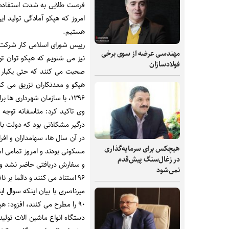
فرصت طلایی به شدت استفاده کر
امروز که هپکو آمادگی تولید 
هستیم
.
رییس شورای اسلامی کار شرکت هپ
مهندسی عرضه از سوی برخی
نیز می شنویم که هپکو توان ت
فولادسازان
صحبت می کنند که حتی یکبار ای
هپکو و معدنکاران تزریق می ک
۱۳۹۶، با سازمان شهرداری ها برای تولید لودر عقد قرارداد کرد، اما تولیدی انجام نگرفت
درگیر مشکلاتی بود که دولت با 
در آن سال ها، سهامداران و افرا
هیچکس برای سرمایه‌گذاری
مسکونی بودند و امروز تمامی ا
در زغال‌سنگ پیش‌قدم
و سفارش دریافتی حاضر نشد ولی
نمی‌شود
۹۶ استناد می کنند و دائما بر ناتوانی هپکو در تولید تاکید دارند