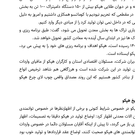
امروزی نیست، افزود: در گذشته و در دوران طلایی هپکو بیش از ۱۵۰ دستگاه دامپتراک ۱۰۰ تن به بخش
 مقطعی که تحریم نبودیم با کوماتسو همکاری داشتیم و امروز به دلیل
 که در داخل نمی توان تولید کرد را از مبادی دیگر وارد کنیم
.
ل جاری تراک ها به بخش معدن تحویل می شود، گفت: طبق برنامه ریزی و
 ها نیز در ابتدای سال آینده به معادن کشور تحویل خواهد شد
.
کمتر از یک ماه به پایان سال ۱۴۰۰ رسیده است، هپکو اهداف و برنامه ریزی های خود را به پیش می برد،
پکو ایستاده است
.
ران شرکت، مسئولان اقتصادی استان و کارگران هپکو از مافیای واردات
رفتن تولید در این شرکت شده است و هرزگاهی هم شاهد ترخیص انواع
ز بنادر کشور هستیم که این روند مصداق واقعی چوب لای چرخ هپکو
یخ هپکو
و در خصوص شرایط کنونی و برخی از اظهارنظرها در خصوص توانمندی
الات معدنی اظهار کرد: اوضاع تولید در هپکو دقیقا به تصمیمات، اظهار
باز می گردد، تا پیش از اینکه آقایان مسئولان دائما در خصوص واردات
وانمندی های هپکو صحبت کنند، اوضاع عقد قراردادها و تولید خوب بود