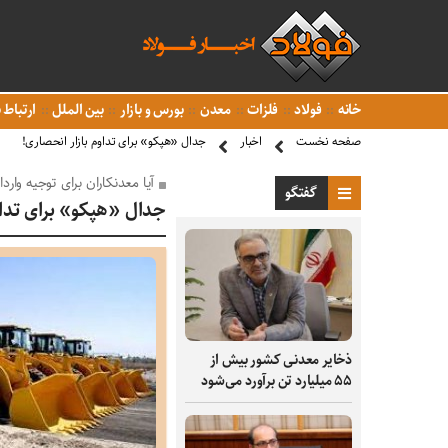
خانه
فولاد
فلزات
معدن
بورس و بازار
بین الملل
ارتباط ب
صفحه نخست
اخبار
جدال «هپکو» برای تداوم بازار انحصاری!
آیا معدنکاران برای توجیه وار
گفتگو
جدال «هپکو» برای تداو
ذخایر معدنی کشور بیش از
۵۵ میلیارد تن برآورد می‌شود