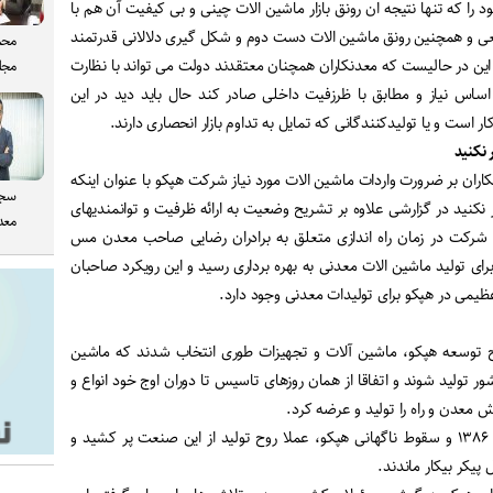
د را که تنها نتیجه ان رونق بازار ماشین الات چینی و بی کیفیت آن هم با
اقعی و همچنین رونق ماشین الات دست دوم و شکل گیری دلالانی قدرتمند
محم
این در حالیست که معدنکاران همچنان معتقدند دولت می تواند با نظارت
مجل
ر اساس نیاز و مطابق با ظرزفیت داخلی صادر کند حال باید دید در این
 است و یا تولیدکنندگانی که تمایل به تداوم بازار انحصاری دارند.
 نکنید
کاران بر ضرورت واردات ماشین الات مورد نیاز شرکت هپکو با عنوان اینکه
سجا
ار نکنید در گزارشی علاوه بر تشریح وضعیت به ارائه ظرفیت و توانمندیهای
معدن
 شرکت در زمان راه اندازی متعلق به برادران رضایی صاحب معدن مس
ی تولید ماشین الات معدنی به بهره برداری رسید و این رویکرد صاحبان
یمی در هپکو برای تولیدات معدنی وجود دارد
.
۱۳۶ با آغاز طرح توسعه هپکو، ماشین آلات و تجهیزات طوری انتخاب شدند که ماشین
ر تولید شوند و اتفاقا از همان روزهای تاسیس تا دوران اوج خود انواع و
 معدن و راه را تولید و عرضه کرد
.
پس از خصوصی سازی در سال ۱۳۸۶ و سقوط ناگهانی هپکو، عملا روح تولید از این صنعت پر کشید و
پیکر بیکار ماندند
.