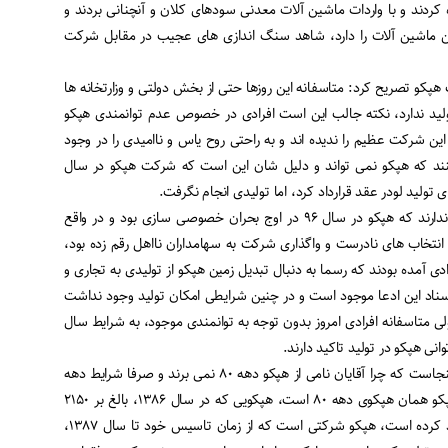
دند و با واردات ماشین آلات معدنی سودهای کلان و آنچنانی بردند و
این ماشین آلات را دارد، شاهد سنگ اندازی های عجیب در مقابل شرکت
کو تصریح کرد: متاسفانه این روزها حتی از بخش دولتی و وزارتخانه ها
ولید ندارد، نکته جالب این است افرادی در خصوص عدم توانمندی هپکو
ن شرکت عظیم را ندیده اند و به راحتی روح یاس و ناامیدی را در وجود
نند که هپکو نمی تواند و دلیل شان این است که شرکت هپکو در سال
.
وی تاکید کرد: متاسفانه توجه ندارند که هپکو در سال ۹۶ در اوج بحران خصوصی سازی بود و در واقع
انتخاب های نادرست و واگذاری شرکت به سهامداران نااهل رقم زده بود،
دی آمده بودند که رسما به دنبال تبدیل زمین هپکو از تولیدی به تجاری و
سناد این ادعا موجود است و در چنین شرایطی امکان تولید وجود نداشت
 متاسفانه افرادی امروز بدون توجه به توانمندی موجود، به شرایط سال
.
میرناصری با بیان اینکه سوال اینجاست که چرا آقایان نامی از هپکو دهه ۸۰ نمی برند و صرفا شرایط دهه
۹۰ را مطرح می کنند، افزود: هپکو همان هپکوی دهه ۸۰ است، هپکویی که در سال ۱۳۸۶، بالغ بر ۲۱۵۰
دستگاه انواع ماشین الات تولید کرده است، هپکو شرکتی است که از زمان تاسیس خود تا سال ۱۳۸۷،