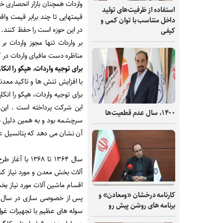
واردات همچنان بازار انحصاری خو
استفاده از ظرفیت‌های تولید
قیمتهایی تا چند برابر قیمت و
داخل متناسب با توان کمی و
در این حوزه است را حفظ کنند. 
کیفی
بر واردات تنها مجوز واردات ب
مناظره دست مافیای واردات در کار
برای توجیه واردات، هپکو را انکار
با افزایش تنش ها و تاکید معدن
برای توجیه واردات، هپکو را انک
این شرکت پرداخته است . این
۱۴۰۰، سال عدم قطعیت‌ها
سرچشمه بود و به همین دلیل برا
آن نشان می دهد که پتانسیل عظ
سال ۱۳۶۴ تا ۸
آلات بخش معدن و مورد نیاز کشو
اقسام ماشین آلات مورد نیاز بخش
کارنامه درخشان «ومعادن» و
برنامه های روشن پیش رو
سوله های عظیم با تجهیزات غول 