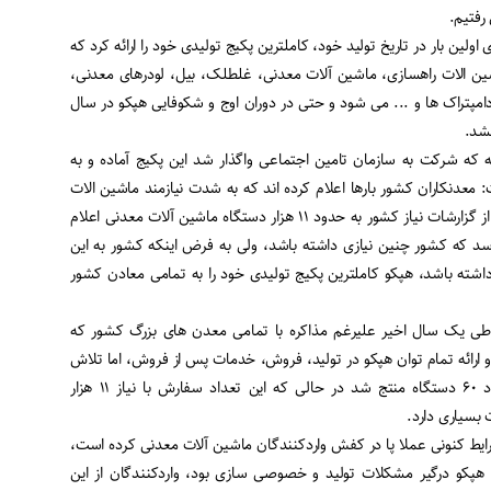
رفتیم
.
ولین بار در تاریخ تولید خود، کاملترین پکیج تولیدی خود را ارائه کرد که
شین الات راهسازی، ماشین آلات معدنی، غلطلک، بیل، لودرهای معدنی،
امپتراک ها و ... می شود و حتی در دوران اوج و شکوفایی هپکو در سال
.
ه که شرکت به سازمان تامین اجتماعی واگذار شد این پکیج آماده و به
 معدنکاران کشور بارها اعلام کرده اند که به شدت نیازمند ماشین الات
معدنی هستیم و حتی در برخی از گزارشات نیاز کشور به حدود ۱۱ هزار دستگاه ماشین آلات معدنی اعلام
سد که کشور چنین نیازی داشته باشد، ولی به فرض اینکه کشور به این
داشته باشد، هپکو کاملترین پکیج تولیدی خود را به تمامی معادن کشور
 طی یک سال اخیر علیرغم مذاکره با تمامی معدن های بزرگ کشور که
ارائه تمام توان هپکو در تولید، فروش، خدمات پس از فروش، اما تلاش
ها شاید به ثبت سفارش حدود ۶۰ دستگاه منتج شد در حالی که این تعداد سفارش با نیاز ۱۱ هزار
بسیاری دارد
.
شرایط کنونی عملا پا در کفش واردکنندگان ماشین آلات معدنی کرده است،
هپکو درگیر مشکلات تولید و خصوصی سازی بود، واردکنندگان از این