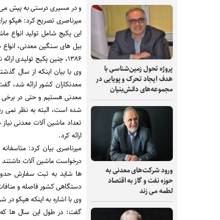
و در مسیری درستی به پیش می 
میرناصری تصریح کرد: هپکو برای ا
این پکیج شامل تولید انواع ما
بیل های سنگین معدنی، انواع د
۱۳۸۶، چنین پکیج تولیدی ارائه نشد
پروژه تحول زمین‌شناسی با
وی با بیان اینکه از سال گذشت
هدف ایجاد تحرک و پویایی در
معدنکاران کشور ارائه شد، گفت:
مجموعه‌های دانش‌بنیان
شده است، البته به نظر نمی ر
تعداد ماشین آلات معدنی نیاز 
ارائه کرد
.
میرناصری بیان کرد: متاسفانه
درخواست ماشین آلات داشتند و 
ورود شرکت‌های معدنی به
حوزه نفت و گاز به اقتصاد
دستگاهی کشور فاصله و منافات 
لطمه می زند
وی با اشاره به اینکه هپکو در 
گفت: در طول این سال ها که 