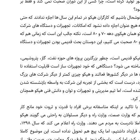
ه در کشور تولید کرده است، چرا کسی از این دوران صحبت نمی کند و فقط بر
د خوشحال باشیم که کارگران هپکو در تمام این سال ها اجازه ندادند که حتی
 هیچ عنوان اجازه داده نشود که امکانات، تجهیزات و دستگاه های شرکت
در این سال ها از بین بروند، هپکو همان هپکوی دهه ۷۰ و ۸۰ است، نکته جالب این است که زمانی هم که
در مورد توانمندی سال های ۷۰ و ۸۰ صحبت می کنیم، این دوستان بحث قدیمی بودن تجهیزات و دستگاه
هپکو قدیمی است، چطور بزرگترین پروژه های حوزه نفت، گاز، پتروشیمی،
اخته می شود؟ دستگاهی که خود تجهیزات ساز است قابلیت استفاده تا
اه ها در دیگر کشورها فعالند و هپکو چیزی کمتر از دیگر شرکت های بزرگ
ندارد، درست است که بخشی از تجربه این شرکت به واسطه بازنشسته شدن
ده است، اما تیم مدیریتی و تجهیزات و توان و دانش فنی هپکو همچنان
 کرد
.
ا تاکید بر اینکه متاسفانه برخی افراد با قدرت و ثروت خود مانع کار
ه وزارت صمت، وزارت راه و دیگر مسئولان به راحتی می گویند هپکو
نمی تواند و اخبار و اطلاعات کاملا نادرست به مردم می دهند. وزارت راه اعلام می کند که سال ۱۳۹۸،
عقد قرارداد داشتیم، اما یک پیچ هم تحویل نداده است، این موضوع کاملا
کرد، اما کسی پاسخگو نبود. از طرف دیگر معاون وزیر صمت وقتی از