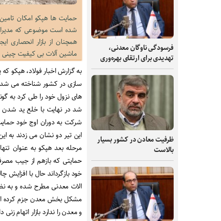
حمایت ها هپکو امکان تامین
شده است موضوعی که مدیران ک
همچنان از بازار انحصاری ای
فرسودگی ناوگان معدنی،
ماشین آلات بی کیفیت چینی 
تهدیدی برای ارتقای بهره‌وری
به گزارش اخبار فولاد، هپکو که پ
سازی در کشور شناخته می شد پ
های نزول خود را طی کرد به گو
شد در نهایت با خلع ید شدن 
شرکت به دوران اوج خود حمایت ه
این تیر دو نشان می زدند به این
ظرفیت‌ معادن در کشور بسیار
مرحله بعد هپکو به عنوان تنها
بالاست
حمایتی که بازهم از جیب مصرف
خود بازگرداند حال با افزایش چ
الات معدنی مطرح شده و به نظر 
مشکل بخش معدن جزم کرده است 
و معدن را ندارد بازار اتهام زنی