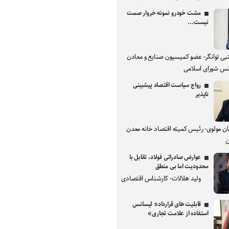
مشت خودرو نمونه خروار صمت
نیست...
بی توانگر- عضو کمیسیون صنایع و معادن
س شورای اسلامی
رواج سیاست اقتصاد پیشبینی
ناپذیر
ان مولوی- رئیس کمیته اقتصاد خانه معدن
ن
عوارض صادراتی فولاد، تقابل با
محدودیت اما بی منطق
ولید هلالات- کارشناس اقتصادی
قابلیت های قرارداد« لیسانس
استفاده از علامت تجاری»