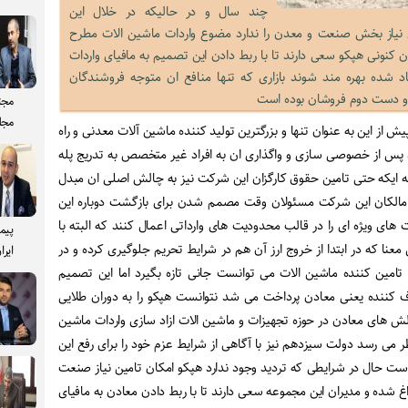
چند سال و در حالیکه در خلال این
 نیاز بخش صنعت و معدن را ندارد مضوع واردات ماشین الات مطرح
نونی هپکو سعی دارند تا با ربط دادن این تصمیم به مافیای واردات
جاد شده بهره مند شوند بازاری که تنها منافع ان متوجه فروشندگان
و دست دوم فروشان بوده است
مجت
مجل
یش از این به عنوان تنها و بزرگترین تولید کننده ماشین آلات معدنی و راه
س از خصوصی سازی و واگذاری ان به افراد غیر متخصص به تدریج پله
نه ایکه حتی تامین حقوق کارگزان این شرکت نیز به چالش اصلی ان مبدل
مالکان این شرکت مسئولان وقت مصمم شدن برای بازگشت دوباره این
ای ویژه ای را در قالب محدودیت های وارداتی اعمال کنند که البته با
پیم
 معنا که در ابتدا از خروج ارز آن هم در شرایط تحریم جلوگیری کرده و در
ایرا
 تامین کننده ماشین الات می توانست جانی تازه بگیرد اما این تصمیم
 کننده یعنی معادن پرداخت می شد نتوانست هپکو را به دوران طلایی
الش های معادن در حوزه تجهیزات و ماشین الات ازاد سازی واردات ماشین
می رسد دولت سیزدهم نیز با آگاهی از شرایط عزم خود را برای رفع این
حال در شرایطی که تردید وجود ندارد هپکو امکان تامین نیاز صنعت
 داغ شده و مدیران این مجموعه سعی دارند تا با ربط دادن معادن به مافیای