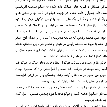
یادهای کارگران هپکو به گوش مسئولان کشور رسید و تلاش ها برای جان گرفتن این
یدگی مسائل و ضربه های مهلک وارد شده به هپکو سرعت اثربخشی
یشنهادات بسیاری داده شد و در نهایت هپکو در قالب تهاتر بدهی های
 واگذار شد
.
این واگذاری رگه هایی از امید را در دل کارگران هپکو ایجاد کرد
لاخره پس از بیش از یک دهه بتواند صدای تولید را در کارخانه ای که جوانی
.
اولین اقدام مثبت سازمان تامین اجتماعی پس از در اختیار گرفتن هپکو
انتخاب مدیرعاملی از دل شرکت بود، علی محمد رفیعی که سابقه مدیریت ۱۷ ساله را در دوران اوج هپکو
ل شد. با توجه به سابقه رفیعی در هپکو و تجربیاتش، این انتصاب نقطه
پکو محسوب می شود و اتفاقا می توان اثرات مثبت این تصمیم سازمان
کوتاه که از انتخاب مدیرعامل گذشته است شاهد بود
.
یرضا میقانی قائم مقام مدیرعامل شرکت هپکو از انعقاد قراردادهای بزرگ در هپکو خبر
داد و گفت: در طول یک سال اخیر روند تولید در شرکت آغاز شده و اخیرا بیش از ۱۲۰۰ میلیارد تومان
ینی می کنیم در ماه های آینده رشد چشمگیری را در ارزش قراردادها
ه حدود ۱۸۰۰ میلیارد تومان می رسد
.
ریتی هپکو در این است که به بخش معدن و راه و به پیمانکارانی که در
نمندهای هپکو را عرضه کنیم و هپکو مجددا مورد پذیرش مشتریان قرار گیرد
به تفاهم برسیم
.
میقانی با تاکید بر اینکه هپکو سابقه تولید این ماشین آلات را دارد و در واقع تولید دامپتراک ۱۰۰ تن ادعای