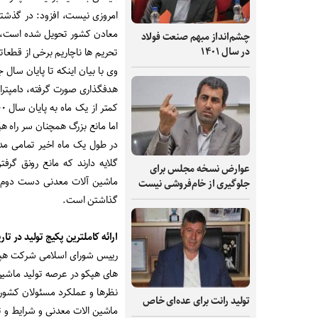
معادن کشور تحویل شده است، در
چشم‌انداز مبهم صنعت فولاد
در سال ۱۴۰۱
تحریم ها ناچاریم برخی از قطعاتی
وی با بیان اینکه تا پایان سا
هدفگذاری صورت گرفته، دامپتراک
اما مانع بزرگ همچنان سر راه ه
در طول یک ماه اخیر تمامی مدی
گلایه دارند که مانع رونق گ
عوارض نسخه مجلس برای
ماشین آلات معدنی دست دوم ا
جلوگیری از خام‌فروشی نیست
گذاشتن است
.
ارائه کاملترین پکیج تولید در تار
رییس شورای اسلامی شرکت هپک
های هپکو در عرصه تولید ماشین 
نظرها و عملکرد مسئولان کشوری 
تولید رانت برای عده‌ای خاص
ماشین الات معدنی و شرایط و ت