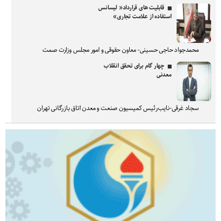
قابلیت های قرارداد« لیسانس
استفاده از علامت تجاری»
محمدجواد حاجی حسینی- معاون حقوقی و امور مجلس وزارت صمت
چهار گام برای تحقق انقلاب
معدنی
سجاد غرقی-نایب‌رئیس کمیسیون صنعت و معدن اتاق بازرگانی تهران