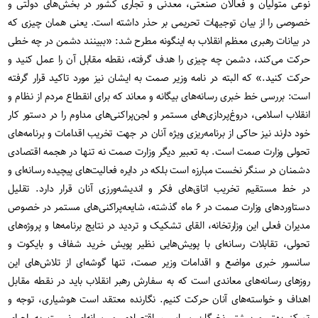
نوعی متولیان و فعالان صنعتی، معدنی و تجاری کشور در بخش‌های دولتی و
خصوصی را از بیان توجیهات تحریمی بر حذر داشته است. یعنی همان چیزی که
در بیانات رهبری معظم انقلاب به اینگونه مطرح شد: «ببینند دشمن در چه خطی
حرکت می‌کند، دشمن چه چیزی را هدف گرفته، نقطه‌ مقابل آن را عمل کنید و
حرکت کنید.» که البته در نامه وزیر صمت به ایشان نیز مورد تاکید قرار گرفته
است: بررسی خط خبری رسانه‌های بیگانه و معاند که برای انقطاع مردم از نظام و
انقلاب اسلامی، دروغ‌پردازی‌های مستمر و لجن‌پراکنی‌های مداوم را در دستور کار
خود دارند نیز حاکی از برنامه‌ریزی ویژه آنان در جهت تخریب اقدامات و برنامه‌های
تحولی وزارت صمت است. به تعبیر دیگر وزارت صمت نه تنها در هجمه اقتصادی
دشمنان در سنگر نخست مبارزه است بلکه در دایره فعالیت‌های پیچیده رسانه‌ای و
در خط مستقیم تخریب اتاق‌های فکر و اندیشه‌ورزی آنان قرار دارد. تقلیل
دستاوردهای وزارت صمت در ۶ ماه گذشته، شایعه‌پراکنی‌های مستمر در خصوص
مدیران فعلی این وزارتخانه، القای تشکیک و تردید در نتایج برنامه‌ها و پروژه‌های
تحولی، تقابلات رسانه‌ای با پویش‌هایی نظیر پویش خرید شفاف و بایکوت و
سانسور خبری مواضع و اقدامات وزیر صمت، تنها گوشه‌ای از تلاش‌های این
روزهای رسانه‌های معاندی است که به سفارش رهبر انقلاب باید در نقطه مقابل
اهداف و خواسته‌های آنان حرکت کنیم. نگارنده معتقد است هوشیاری، توجه و