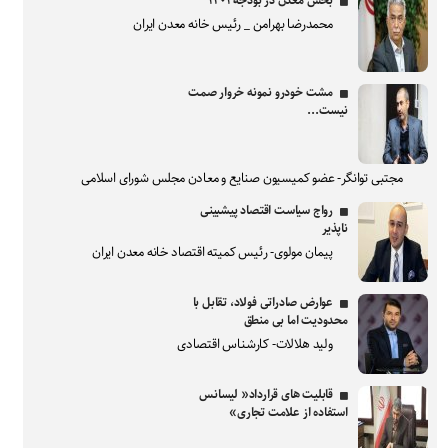
بخش معدن در بودجه ۱۴۰۱
محمدرضا بهرامن _ رئیس خانه معدن ایران
مشت خودرو نمونه خروار صمت
نیست...
مجتبی توانگر- عضو کمیسیون صنایع و معادن مجلس شورای اسلامی
رواج سیاست اقتصاد پیشبینی
ناپذیر
پیمان مولوی- رئیس کمیته اقتصاد خانه معدن ایران
عوارض صادراتی فولاد، تقابل با
محدودیت اما بی منطق
ولید هلالات- کارشناس اقتصادی
قابلیت های قرارداد« لیسانس
استفاده از علامت تجاری»