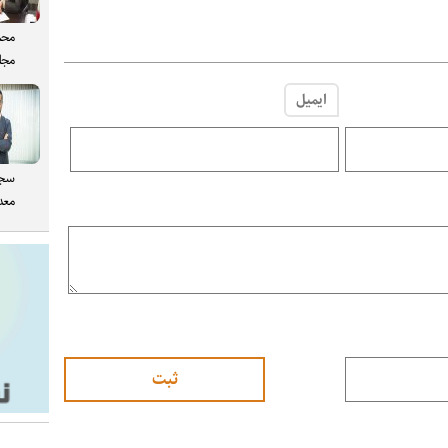
محم
مجل
ایمیل
سجا
معدن