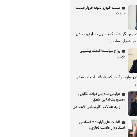
مشت خودرو نمونه خروار صمت
نیست...
بی توانگر- عضو کمیسیون صنایع و معادن
س شورای اسلامی
رواج سیاست اقتصاد پیشبینی
ناپذیر
ان مولوی- رئیس کمیته اقتصاد خانه معدن
ن
عوارض صادراتی فولاد، تقابل با
محدودیت اما بی منطق
ولید هلالات- کارشناس اقتصادی
قابلیت های قرارداد« لیسانس
استفاده از علامت تجاری»