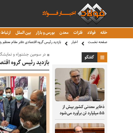
خانه
فولاد
فلزات
معدن
بورس و بازار
بین الملل
ارتباط ب
صفحه نخست
اخبار
بازدید رئیس گروه اقتصادی دفتر مقام معظم ره
در سومین جشنوراه و نمایشگاه
گفتگو
بازدید رئیس گروه اقتص
ذخایر معدنی کشور بیش از
۵۵ میلیارد تن برآورد می‌شود