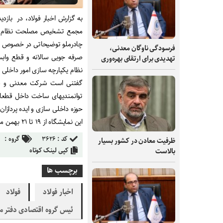
به گزارش اخبار فولاد، در باز
مجمع تشخیص مصلحت نظام از غر
چادرملو توضیحاتی در خصوص ا
فرسودگی ناوگان معدنی،
صرفه جویی سالانه و قطع واب
تهدیدی برای ارتقای بهره‌وری
نظام یکپارچه سازی امور داخلی س
گفتنی است شرکت معدنی و صنعت
توانمندیهای ساخت داخل قطعا
حوزه داخلی سازی و ایده پردازا
این نمایشگاه از ۱۹ تا ۲۱ بهمن ماه در محل هتل المپیک تهران برپاست
کد :
۳۶۲۶
گروه :
ظرفیت‌ معادن در کشور بسیار
کپی لینک کوتاه
بالاست
برچسب ها
اخبار فولاد
فولاد
ئیس گروه اقتصادی دفتر م