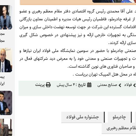
دید علی آقا محمدی رئیس گروه اقتصادی دفتر مقام معظم رهبری و عضو
فه چادرملو، فاطمیان رئیس هیات مدیره و اطمینان معاون بازرگانی
قدامات گسترده این شرکت در جهت توسعه نهضت داخلی سازی و میزان
مجت
ستگی به تجهیزات خارجی ارائه و نیز پیشنهادی در خصوص شکل گیری
مجل
ازی ارائه کردند
.
ی چادرملو با حضور در سومین نمایشگاه ملی فولاد ایران نیازها و
ت و تجهیزات صنعتی و معدنی خود را به معرض دید شرکتهای فعال در
ن و صاحبان فناوری های نوین گذاشته است
.
.
پیم
ایرا
فولاد
صنایع معدنی
تاریخ :
۴ سال پیش
پرینت
چادرملو
جشنواره ملی فولاد
قام معظم رهبری