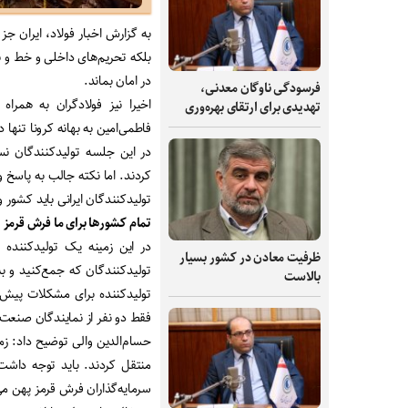
بلکه تحریم‌های داخلی و خط و ن
در امان بماند
.
فرسودگی ناوگان معدنی،
اخیرا نیز فولادگران به همر
تهدیدی برای ارتقای بهره‌وری
فاطمی‌امین به بهانه کرونا تنها د
در این جلسه تولیدکنندگان ن
کردند. اما نکته جالب به پاسخ و
تولیدکنندگان ایرانی باید کشور و
تمام کشورها برای ما فرش قرمز 
در این زمینه یک تولیدکنند
ظرفیت‌ معادن در کشور بسیار
تولیدکنندگان که جمع‌کنید و ب
بالاست
تولیدکننده برای مشکلات پیش‌
فقط دو نفر از نمایندگان صنعت ف
حسام‌الدین والی توضیح داد: زما
سرمایه‌گذاران فرش قرمز پهن می