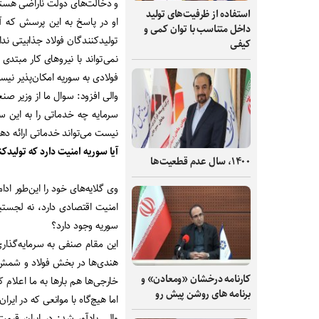
و دخالت‌های دولت ناراضی هستن
استفاده از ظرفیت‌های تولید
او در پاسخ به این پرسش که آیا
داخل متناسب با توان کمی و
تولیدکنندگان فولاد جذابیتی ند
کیفی
نمی‌تواند با نیروهای کار مبتدی 
فولادی به سوریه امکان‌پذیر نی
والی افزود: سوال ما از وزیر ص
سرمایه چه خدماتی را به این سر
نیست می‌تواند خدماتی ارائه ده
آیا سوریه امنیت دارد که تولیدکن
۱۴۰۰، سال عدم قطعیت‌ها
وی گلایه‌های خود را این‌طور ادام
امنیت اقتصادی دارد، نه لجستیک
سوریه وجود دارد؟
این مقام صنفی به سرمایه‌گذار
هندی‌ها در بخش فولاد و شمش سر
کارنامه درخشان «ومعادن» و
خارجی‌ها هم بارها به ما اعلام 
برنامه های روشن پیش رو
اما هیچ‌گاه با موانعی که در ایرا
والی یادآور شد: در ایران قیمت