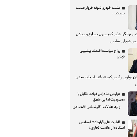
مشت خودرو نمونه خروار صمت
نیست...
بی توانگر- عضو کمیسیون صنایع و معادن
س شورای اسلامی
رواج سیاست اقتصاد پیشبینی
ناپذیر
ان مولوی- رئیس کمیته اقتصاد خانه معدن
ن
عوارض صادراتی فولاد، تقابل با
محدودیت اما بی منطق
ولید هلالات- کارشناس اقتصادی
قابلیت های قرارداد« لیسانس
استفاده از علامت تجاری»