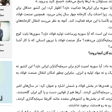
د مسئولان به آن‌ها پاسخ می‌دهند «جمع کنید و بروید
.»
 سوریه برای ایرانی‌ها جذابیت دارد؟ اظهار کرد: این کشور حداقل برای
محم
ارد. زیرا احداث یک کارخانه چهار سال زمان می‌برد. همچنین صنعت فولاد
مجل
و ناآشنا با این حرفه فعالیت کند. آنچه به نظر می‌رسد انتقال کارخانه‌های
ست
.
نعت این است که آیا سوریه زیرساخت تولید فولاد دارد؟ سوری‌ها بابت کوچ
مایه‌گذاران می‌دهند؟ مگر صنعت فولاد با نیروی انسانی که با کار آشنا
سجا
د؟
معدن
ندگان آنجا بروند؟
ه داد: آیا سوریه امنیت لازم برای سرمایه‌گذاران ایرانی دارد؟ این کشور نه
 و نه مواد اولیه و انرژی. بنابراین چطور امکان انتقال صنعت فولاد به
ی هندی‌ها در بخش فولاد و شمش اشاره و عنوان کرد: در سال‌های اخیر
مایه‌گذاری کردند. آن‌ها هم از قوانین دست و پا گیر ایران گله‌مندند.
کردند که در بخش‌ها و کشورهای متعدد مانند آفریقا سرمایه‌گذاری کردند،
ن رو به رو هستند، برخورد نداشتند
.
 مواد اولیه همواره نوسان دارد. همچنین کشوری که دارای منابع انرژی