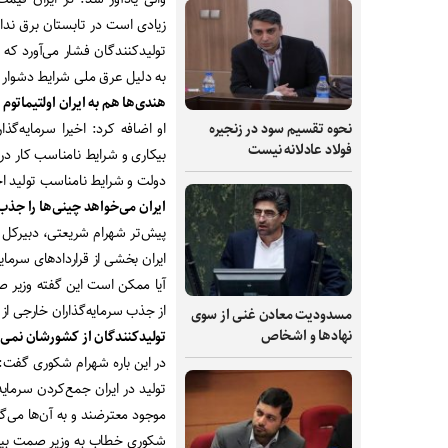
زیادی است در تابستان برق ندار
تولیدکنندگان فشار می‌آورد که ق
به دلیل عرق ملی شرایط دشوار ر
هندی‌ها هم به ایران اولتیماتوم 
او اضافه کرد: اخیرا سرمایه‌گذ
نحوه تقسیم سود در زنجیره
فولاد عادلانه نیست
بیکاری و شرایط نامناسب کار در ای
دولت و شرایط نامناسب تولید احتمال دار
ایران می‌خواهد چینی‌ها را جذب
پیش‌تر شهرام شریعتی، دبیرکل 
ایران بخشی از قراردادهای سرمایه‌گذاری چ
آیا ممکن است این گفته وزیر صم
از جذب سرمایه‌گذاران خارجی از
مسدودیت معادن غنی از سوی
نهادها و اشخاص
تولیدکنندگان از کشورشان نمی‌ر
در این باره شهرام شکوری گفت: 
تولید در ایران جمع‌کردن سرمایه
موجود معترضند و به آن‌ها می‌
شکوری خطاب به وزیر صمت بیان ک