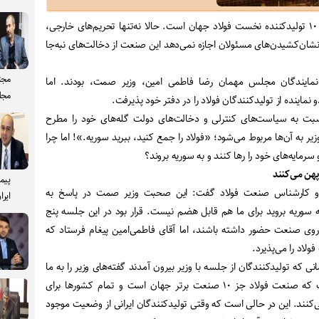
به گزارش اخبار فولاد، ایران جز ۱۰ تولیدکننده نخست فولاد جهان است. حالا نه‌تنها تحریم‌های خارجی،
شان‌کشیدن‌های مسئولان اجازه نمی‌دهد این صنعت از دخالت‌های نبه‌جا
مجت
اه نمایندگان مجلس مهمان رضا فاطمی امین، وزیر صمت، بودند. اما
مجل
و نماینده از تولیدکنندگان فولاد را در دفتر خود پذیرفت
.
سبت به سیاست‌های کنترلی و دخالت‌های دولت گله‌های خود را مطرح
زیر به آن‌ها مربوط می‌شود؛ «فولاد را جمع کنید، ببرید سوریه.»! اما چرا
 سرمایه‌های خود را رها کنند و به سوریه بروند؟
پهن می‌کنند
پیم
ه و کارشناس صنعت فولاد گفت: این صحبت وزیر صمت در پاسخ به
ایرا
ه سوریه بروید برای ما هم قابل هضم نیست. قرار بود در این جلسه پنج
روی صنعت حضور داشته باشند، اما آقای فاطمی‌امین پیغام فرستاد که
ولاد را می‌پذیرد
.
نی که تولیدکنندگان از جلسه با وزیر بیرون آمدند گفته‌های وزیر را به ما
منتقل کردند. باید توجه داشت که صنعت فولاد جز ۱۰ صنعت برتر جهان است و تمام کشورها برای
‌کنند. این در حالی است که وقتی تولیدکنندگان ایرانی از وضعیت موجود