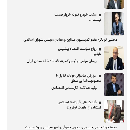
مشت خودرو نمونه خروار صمت
نیست...
مجتبی توانگر- عضو کمیسیون صنایع و معادن مجلس شورای اسلامی
رواج سیاست اقتصاد پیشبینی
ناپذیر
پیمان مولوی- رئیس کمیته اقتصاد خانه معدن ایران
عوارض صادراتی فولاد، تقابل با
محدودیت اما بی منطق
ولید هلالات- کارشناس اقتصادی
قابلیت های قرارداد« لیسانس
استفاده از علامت تجاری»
محمدجواد حاجی حسینی- معاون حقوقی و امور مجلس وزارت صمت