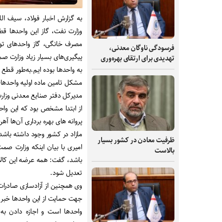
به گزارش اخبار فولاد، سیف ا
وزارت نفت، گاز این واحدها 
مصرف خانگی، گاز واحدهای تول
فرسودگی ناوگان معدنی،
تهدیدی برای ارتقای بهره‌وری
به واحدها بوده ایم
.
به‌طور قطع 
مشکل تامین ماده اولیه واحدها
مدیرکل دفتر صنایع معدنی وزارت
از ابتدا مشخص بود که این واح
پروانه های بهره برداری آن‌ها آ
مازاد در کشور وجود داشته باشد
ظرفیت‌ معادن در کشور بسیار
بالاست
باشد، گفت: همه عرضه این کالا ه
تعدیل شود
.
وی همچنین از آزادسازی صادرات
جهت حمایت از این واحدها خب
واحدها است و اجازه دادن ب