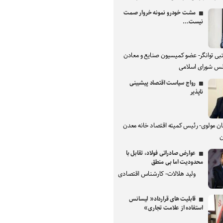
مشت خودرو نمونه خروار صمت
نیست...
بی توانگر- عضو کمیسیون صنایع و معادن
س شورای اسلامی
رواج سیاست اقتصاد پیشبینی
ناپذیر
ان مولوی- رئیس کمیته اقتصاد خانه معدن
ن
عوارض صادراتی فولاد، تقابل با
محدودیت اما بی منطق
ولید هلالات- کارشناس اقتصادی
قابلیت های قرارداد« لیسانس
استفاده از علامت تجاری»