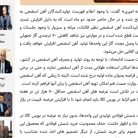
لله امیری» گفت: با وجود اعلام فهرست تولیدکنندگان آهن اسفنجی به
قطع شده و در حال حاضر حدود دو ماه است که به دلیل افزایش شدید
یدکننده آهن اسفنجی نظیر قائنات، میانه و سبزوار با وجود جلسات و
مجت
پیگیری‌های بسیار زیاد وزارت صمت قطع شده است و در مواردی نیز شاهد کاهش ۷۰ درصدی گاز تحویلی
مجل
با وصل مجدد گاز این واحدها تولید آهن اسفنجی افزایش خواهد یافت و
ی القایی حل می‌شود
.
 صمت ادامه‌داد: با توجه به روند تولید و مصرف آهن اسفنجی در کشور،
دها امکان استفاده طولانی مدت از آهن اسفنجی ندارند و حتی در برخی
هن قراضه بعنوان ماده اولیه درج شده است، البته تا زمانی که آهن اسفنجی
پیم
 وزارت صمت هم امکان تهیه آهن اسفنجی را برای آنها فراهم کرده است
.
ایرا
امیری با بیان اینکه وزارت صمت در تلاش است عرضه های آهن اسفنجی حداقل ۸۰ هزار تن در هفته
م الزاما در بورس کالا باید انجام شود تا با افزایش عرضه، قیمت در بازار
 شمش فولادی تولیدی این واحدها، بدون نیاز به عرضه در بورس کالا در
ر داد و اظهار داشت: حذف محدودیت خرید شمش فولادی که محصول این
ه عموم برای خرید شمش، از دیگر تصمیم های اخذ شده متناسب با