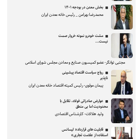
بخش معدن در بودجه ۱۴۰۱
محمدرضا بهرامن _ رئیس خانه معدن ایران
مشت خودرو نمونه خروار صمت
نیست...
مجتبی توانگر- عضو کمیسیون صنایع و معادن مجلس شورای اسلامی
رواج سیاست اقتصاد پیشبینی
ناپذیر
پیمان مولوی- رئیس کمیته اقتصاد خانه معدن ایران
عوارض صادراتی فولاد، تقابل با
محدودیت اما بی منطق
ولید هلالات- کارشناس اقتصادی
قابلیت های قرارداد« لیسانس
استفاده از علامت تجاری»