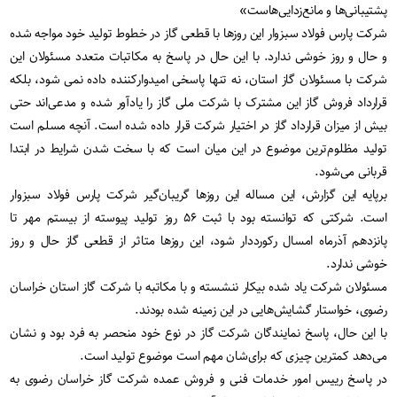
پشتیبانی‌ها و مانع‌زدایی‌هاست»
شرکت پارس فولاد سبزوار این روزها با قطعی گاز در خطوط تولید خود مواجه شده
و حال و روز خوشی ندارد. با این حال در پاسخ به مکاتبات متعدد مسئولان این
شرکت با مسئولان گاز استان، نه تنها پاسخی امیدوارکننده داده نمی شود، بلکه
قرارداد فروش گاز این مشترک با شرکت ملی گاز را یادآور شده و مدعی‌اند حتی
بیش از میزان قرارداد گاز در اختیار شرکت قرار داده شده است. آنچه مسلم است
تولید مظلوم‌ترین موضوع در این میان است که با سخت شدن شرایط در ابتدا
قربانی می‌شود
.
برپایه این گزارش، این مساله این روزها گریبان‌گیر شرکت پارس فولاد سبزوار
است. شرکتی که توانسته بود با ثبت ۵۶ روز تولید پیوسته از بیستم مهر تا
پانزدهم آذرماه امسال رکورددار شود، این روزها متاثر از قطعی گاز حال و روز
خوشی ندارد
.
مسئولان شرکت یاد شده بیکار ننشسته و با مکاتبه با شرکت گاز استان خراسان
رضوی، خواستار گشایش‌هایی در این زمینه شده بودند
.
با این حال، پاسخ نمایندگان شرکت گاز در نوع خود منحصر به فرد بود و نشان
می‌دهد کمترین چیزی که برای‌شان مهم است موضوع تولید است
.
در پاسخ رییس امور خدمات فنی و فروش عمده شرکت گاز خراسان رضوی به