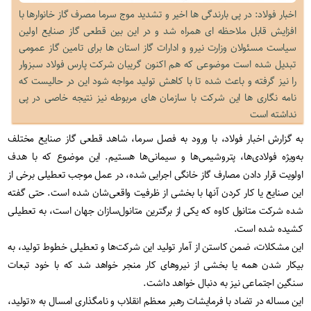
اخبار فولاد: در پی بارندگی ها اخیر و تشدید موج سرما مصرف گاز خانوارها با
افزایش قابل ملاحظه ای همراه شد و در این بین قطعی گاز صنایع اولین
سیاست مسئولان وزارت نیرو و ادارات گاز استان ها برای تامین گاز عمومی
تبدیل شده است موضوعی که هم اکنون گریبان شرکت پارس فولاد سبزوار
را نیز گرفته و باعث شده تا با کاهش تولید مواجه شود این در حالیست که
نامه نگاری ها این شرکت با سازمان های مربوطه نیز نتیجه خاصی در پی
نداشته است
به گزارش اخبار فولاد، با ورود به فصل سرما، شاهد قطعی گاز صنایع مختلف
به‌ویژه فولادی‌ها، پتروشیمی‌ها و سیمانی‌ها هستیم. این موضوع که با هدف
اولویت قرار دادن مصارف گاز خانگی اجرایی شده، در عمل موجب تعطیلی برخی از
این صنایع یا کار کردن آنها با بخشی از ظرفیت واقعی‌شان شده است. حتی گفته
شده شرکت متانول کاوه که یکی از برگترین متانول‌سازان جهان است، به تعطیلی
کشیده شده است
.
این مشکلات، ضمن کاستن از آمار تولید این شرکت‌ها و تعطیلی خطوط تولید، به
بیکار شدن همه یا بخشی از نیروهای کار منجر خواهد شد که با خود تبعات
سنگین اجتماعی نیز به دنبال خواهد داشت
.
این مساله در تضاد با فرمایشات رهبر معظم انقلاب و نامگذاری امسال به «تولید،