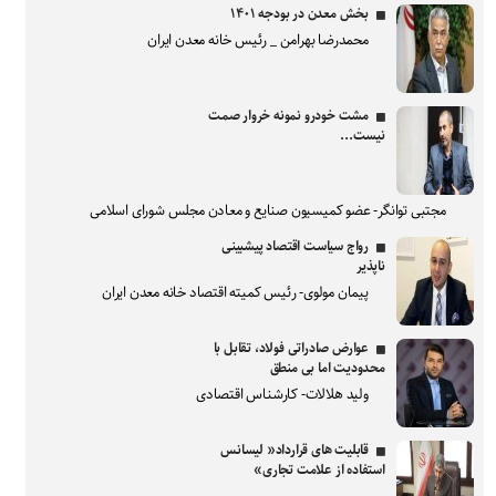
بخش معدن در بودجه ۱۴۰۱
محمدرضا بهرامن _ رئیس خانه معدن ایران
مشت خودرو نمونه خروار صمت
نیست...
مجتبی توانگر- عضو کمیسیون صنایع و معادن مجلس شورای اسلامی
رواج سیاست اقتصاد پیشبینی
ناپذیر
پیمان مولوی- رئیس کمیته اقتصاد خانه معدن ایران
عوارض صادراتی فولاد، تقابل با
محدودیت اما بی منطق
ولید هلالات- کارشناس اقتصادی
قابلیت های قرارداد« لیسانس
استفاده از علامت تجاری»