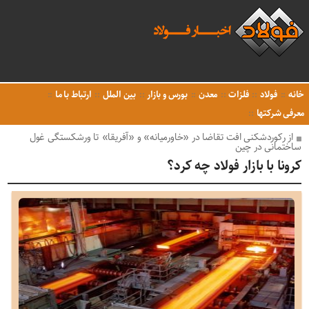
خانه
فولاد
فلزات
معدن
بورس و بازار
بین الملل
ارتباط با ما
معرفی شرکتها
از رکوردشکنی افت تقاضا در «خاورمیانه» و «آفریقا» تا ورشکستگی غول
ساختمانی در چین
کرونا با بازار فولاد چه کرد؟