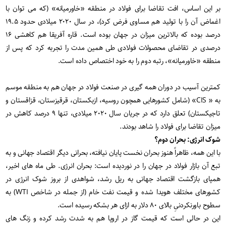
بر این اساس، افت تقاضا برای فولاد در منطقه «خاورمیانه» (که می توان با
اغماض آن را با تولید هم مساوی فرض کرد)، در سال ۲۰۲۰ میلادی حدود ۱۹.۵
درصد بوده که بالاترین میزان در جهان بوده است. قاره آفریقا هم کاهشی ۱۶
درصدی در تقاضای محصولات فولادی طی همین مدت را تجربه کرد که پس از
منطقه «خاورمیانه»، رتبه دوم را به خود اختصاص داده است.
کمترین آسیب در دوران همه گیری در صنعت فولاد در جهان هم به منطقه موسم
به « CIS» (شامل کشورهایی همچون روسیه، ازبکستان، قرقیزستان، قزاقستان و
تاجیکستان) تعلق دارد که در جریان سال ۲۰۲۰ میلادی، تنها ۹ درصد کاهش در
میزان تقاضا برای فولاد را شاهد بودند.
شوک انرژی: بحران دوم؟
با این همه، ظاهراً هنوز بحران نخست پایان نیافته، بحرانی دیگر اقتصاد جهانی و به
تبع آن بازار فولاد در جهان را در نوردیده است: بحران انرژی. طی ماه های اخیر،
همپای بازگشت اقتصاد جهانی به ریل رشد، شواهدی از بروز شوک انرژی در
کشورهای مختلف هویدا شده و قیمت نفت خام (از جمله در شاخص WTI) به
سطوح باورنکردنیِ بالای ۸۰ دلار به ازای هر بشکه رسیده است.
این در حالی است که قیمت گاز در اروپا هم به شدت رشد کرده و زنگ های