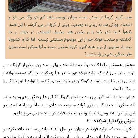
همه گیریِ کرونا در بخش عمده جهانِ توسعه یافته کم کم رنگ می بازد و
اقتصاد جهانی هم به زودی به وضعیت پیش از کرونا بر می گردد. با این همه،
ظاهراً کرونا مُهر خود را بر بخش های مختلف اقتصادی در جهان بر جا
گذاشته و صنعت فولاد هم از این موضوع مستثنی نیست. اما کدام کشورها
بیش از سایرین از بروز همه گیری کرونا متضرر شدند و آیا ممکن است بحران
های دیگری هم در راه باشند؟
مجتبی حسینی-
با بازگشت وضعیت اقتصاد جهانی به دوران پیش از
کرونا
، می
توان پیش بینی کرد که تولید
فولاد
هم به تدریج اوج بگیرد، چرا که
صنعت فولاد
،
مبنایی برای تولید در صنایع گوناگون (از خودروسازی گرفته تا تولید لوازم خانگی و
مسکن) است.
در این میان اما به نظر می رسد جدای از کرونا، نگرانی های دیگری هم وجود دارند
که ممکن است بازگشت بازار فولاد به وضعیت عادی را با تاخیر مواجه کنند. در
این نوشتار، به بررسی تاثیر کرونا بر صنعت فولاد در ابعاد جهانی می پردازیم.
شوکی بزرگ تر از شوک ۲۰۰۸
شکی نیست که تولید فولاد در جهان، در سال ۲۰۲۰ میلادی به شدت افت کرده و
این موضوع به دلیل افت تقاضای ناشی از بروز رکود اقتصادی به دلیل کرونا، دور