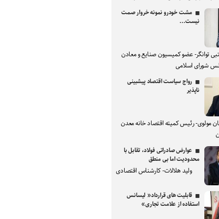
مشت خودرو نمونه خروار صمت
نیست...
بی توانگر- عضو کمیسیون صنایع و معادن
س شورای اسلامی
رواج سیاست اقتصاد پیشبینی
ناپذیر
ان مولوی- رئیس کمیته اقتصاد خانه معدن
ن
عوارض صادراتی فولاد، تقابل با
محدودیت اما بی منطق
ولید هلالات- کارشناس اقتصادی
قابلیت های قرارداد« لیسانس
استفاده از علامت تجاری»