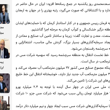
عدمحمدی روز یکشنبه در جمع رسانه‌ها افزود: ایران در حال حاضر در
ارد و با اکتشافاتی که صورت می‌گیرد، رتبه بهتری را در جهان به ارمغان
فرمان رییس جمهوری و در کنار استاندار کرمان که با حمایت‌های ایشان
مجت
منطقه درگیر خشکسالی و کم‌آب کرمان به مرحله اجرا گذاشتیم.
مجل
ت، معدن و تجارت گفت: زیربنا و ساختار تامین آب صنایع و معادن از
جاد سرمایه‌گذاری‌های بسیار بزرگ، گردش مالی مناسب، اشتغالزایی و
ه سرچشمه رفسنجان می‌شود.
 که خط نخست انتقال به منطقه سرچشمه رسید که سهمیه شرکت مس در
پیم
سعدمحمدی افزود: با توجه به اینکه مجموع صنایع مس کشور ۲۷ میلیون مترمکعب آب مصرف می‌کند و
ایرا
طرح‌های توسعه‌ای ما نیز به ۳۱.۹ میلیون مترمکعب آب جدید نیاز دارند، خوشبختانه انتقال این خط خلیج
ی‌های این شرکت را تامین می‌کند.
وی تصریح کرد: جایگاه شرکت ملی مس ایران در چهار سال آینده با توجه به ۲.۴ میلیارد یورو
سرمایه‌گذاری ارزی به اضافه ۳۰ هزار میلیارد تومان ریالی سبب می‌شود که شرکت مس جزو ۱۰ شرکت
با سرمایه‌گذاری‌های شرکت مس سبب ایجاد چهار و نیم میلیارد دلار درآمد