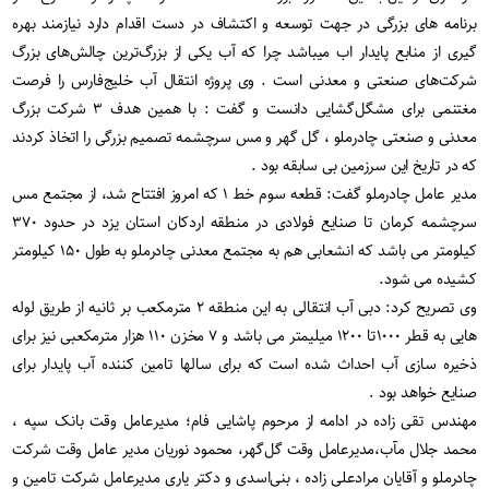
برنامه های بزرگی در جهت توسعه و اکتشاف در دست اقدام دارد نیازمند بهره
گیری از منابع پایدار اب میباشد چرا که آب یکی از بزرگ‌ترین چالش‌های بزرگ
شرکت‌های صنعتی و معدنی است . وی پروژه انتقال آب خلیج‌فارس را فرصت
مغتنمی برای مشگل‌گشایی دانست و گفت : با همین هدف ۳ شرکت بزرگ
معدنی و صنعتی چادرملو ، گل گهر و مس سرچشمه تصمیم بزرگی را اتخاذ کردند
که در تاریخ این سرزمین بی سابقه بود .
مدیر عامل چادرملو گفت: قطعه سوم خط ۱ که امروز افتتاح شد، از مجتمع مس
سرچشمه کرمان تا صنایع فولادی در منطقه اردکان استان یزد در حدود ۳۷۰
کیلومتر می باشد که انشعابی هم به مجتمع معدنی چادرملو به طول ۱۵۰ کیلومتر
کشیده می شود.
وی تصریح کرد: دبی آب انتقالی به این منطقه ۲ مترمکعب بر ثانیه از طریق لوله
هایی به قطر ۱۰۰۰تا ۱۲۰۰ میلیمتر می باشد و ۷ مخزن ۱۱۰ هزار مترمکعبی نیز برای
ذخیره سازی آب احداث شده است که برای سالها تامین کننده آب پایدار برای
صنایع خواهد بود .
مهندس تقی زاده در ادامه از مرحوم پاشایی فام؛ مدیرعامل وقت بانک سپه ،
محمد جلال مآب،مدیرعامل وقت گل‌گهر، محمود نوریان مدیر عامل وقت شرکت
چادرملو و آقایان مرادعلی زاده ، بنی‌اسدی و دکتر یاری مدیرعامل شرکت تامین و