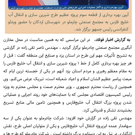
آیین بهره برداری از قطعه سوم پروژه عظیم طرح شیرین سازی و انتقال آب
خلیج فارس به مجتمع صنعتی چارملو در شهرستان اردکان با حضور ویدئو
کنفرانسی رئیس جمهور برگزار شد.
به گزارش اخبار فولاد،
در این مراسمی که به همین مناسبت در محل مخازن
آبگیری مجتمع صنعتی چادرملو برگزار گردید ، مهندس ناصر تقی زاده در گزارشی
به تشریح تأثیرات مهم این طرح در استان یزد و صنایع این منطقه گفت : قبل از
هر چیز بهره برداری کامل از خط ۱ پروژه شیرین سازی و انتقال آب خلیج فارس را
به مقام معظم رهبری و مردم استان یزد آنهم در یکی از خجسته ترین ایام که
مبعث پیامبر عظیم الشان اسلام و اعیاد شعبانه است، تبریک عرض می‌کنم. وی
همچنین از ریاست محترم جمهوری ، وزیر محترم صمت و مجلس محترم به ویژه
رئیس کمیسیون اقتصادی مجلس که با حمایت‌های خود روند اجرایی و عملیاتی
شدن پروژه بزرگ انتقال آب خلیج‌فارس و همچنین تامین مالی منابع تسریع
بخشیدند تشکر و قدردانی کرد.
مهندس تقی زاده در گزارش خود افزود: شرکت چادرملو به عنوان یکی از سه
سهامدار عمده ابرپروژه انتقال آب خلیج‌فارس و یکی از متولیان اصلی طرح، نقش
اثرگذاری در نیل به این دستاورد بزرگ داشته است . شرکت چادرملو که طرح ها و