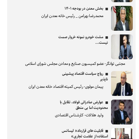
بخش معدن در بودجه ۱۴۰۱
محمدرضا بهرامن _ رئیس خانه معدن ایران
مشت خودرو نمونه خروار صمت
نیست...
مجتبی توانگر- عضو کمیسیون صنایع و معادن مجلس شورای اسلامی
رواج سیاست اقتصاد پیشبینی
ناپذیر
پیمان مولوی- رئیس کمیته اقتصاد خانه معدن ایران
عوارض صادراتی فولاد، تقابل با
محدودیت اما بی منطق
ولید هلالات- کارشناس اقتصادی
قابلیت های قرارداد« لیسانس
استفاده از علامت تجاری»