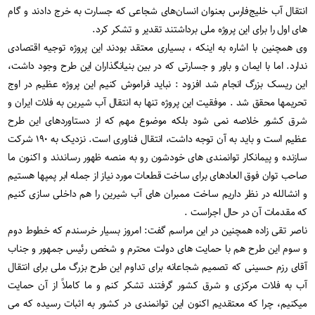
انتقال آب خلیج‌فارس بعنوان انسان‌های شجاعی که جسارت به خرج دادند و گام
های اول را برای این پروژه ملی برداشتند تقدیر و تشکر کرد.
وی همچنین با اشاره به اینکه ، بسیاری معتقد بودند این پروژه توجیه اقتصادی
ندارد. اما با ایمان و باور و جسارتی که در بین بنیانگذاران این طرح وجود داشت،
این ریسک بزرگ انجام شد افزود : نباید فراموش کنیم این پروژه عظیم در اوج
تحریمها محقق شد . موفقیت این پروژه تنها به انتقال آب شیرین به فلات ایران و
شرق کشور خلاصه نمی شود بلکه موضوع مهم که از دستاوردهای این طرح
عظیم است و باید به آن توجه داشت، انتقال فناوری است. نزدیک به ۱۹۰ شرکت
سازنده و پیمانکار توانمندی های خودشون رو به منصه ظهور رساندند و اکنون ما
صاحب توان فوق العادهای برای ساخت قطعات مورد نیاز از جمله ابر پمپها هستیم
و انشالله در نظر داریم ساخت ممبران های آب شیرین را هم داخلی سازی کنیم
که مقدمات آن در حال اجراست .
ناصر تقی زاده همچنین در این مراسم گفت: امروز بسیار خرسندم که خطوط دوم
و سوم این طرح هم با حمایت های دولت محترم و شخص رئیس جمهور و جناب
آقای رزم حسینی که تصمیم شجاعانه برای تداوم این طرح بزرگ ملی برای انتقال
آب به فلات مرکزی و شرق کشور گرفتند تشکر کنم و ما کاملاً از آن حمایت
میکنیم، چرا که معتقدیم اکنون این توانمندی در کشور به اثبات رسیده که می