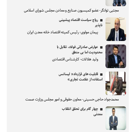
مجتبی توانگر- عضو کمیسیون صنایع و معادن مجلس شورای اسلامی
رواج سیاست اقتصاد پیشبینی
ناپذیر
پیمان مولوی- رئیس کمیته اقتصاد خانه معدن ایران
عوارض صادراتی فولاد، تقابل با
محدودیت اما بی منطق
ولید هلالات- کارشناس اقتصادی
قابلیت های قرارداد« لیسانس
استفاده از علامت تجاری»
محمدجواد حاجی حسینی- معاون حقوقی و امور مجلس وزارت صمت
چهار گام برای تحقق انقلاب
معدنی