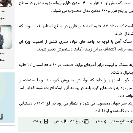
آمارهای وزارت صنعت گویای آن است که بیش از ۱۰ هزار و ۴۰۰ معدن دارای پروانه بهره برداری در سطح
۶ معدن فعال محسوب می شوند.
محم
مجل
بررسی جداول یاد شده، حاکی است که تعداد ۱۱۳ فقره کانه های فلزی در سطح استانها فعال بوده که
 سنگ آهن با توجه به واحد های فولاد سازی کشور از اهمیت ویژه ای
توسعه برنامه اکتشاف در این زمینه آمارها دستخوش تغییر شوند.
سجا
معدن
شمار واحد های فعال استخراج زغالسنگ و لینیت برابر آمارهای وزارت صنعت در ۱۰ ماهه امسال ۲۲ فقره
د ذوب اصفهان را دارد که تولیدش به روش کوره بلند و با استفاده از
ی رود به واحد های کوره بلند در برنامه آتی فولاد افزوده شود که این امر
واهد داد.
ایران اکنون به عنوان دهمین فولاد ساز جهان محسوب می شود و انتظار می رود در افق ۱۴۰۴ با دستیابی
صنایع معدنی
معدن
تاریخ :
۵ سال پیش
پرینت