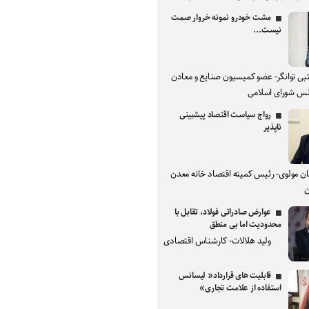
مشت خودرو نمونه خروار صمت
نیست...
بی توانگر- عضو کمیسیون صنایع و معادن
س شورای اسلامی
رواج سیاست اقتصاد پیشبینی
ناپذیر
ان مولوی- رئیس کمیته اقتصاد خانه معدن
ن
عوارض صادراتی فولاد، تقابل با
محدودیت اما بی منطق
ولید هلالات- کارشناس اقتصادی
قابلیت های قرارداد« لیسانس
استفاده از علامت تجاری»