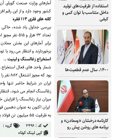
استفاده از ظرفیت‌های تولید
کشور وجود دارد و از این رقم افزون بر پنج هزار و ۰۰
داخل متناسب با توان کمی و
کانه های فلزی ۱۱۳ فقره
کیفی
تعداد ۲۳ هزار و ۵۱۵ نفر مجوز اشتغال دارند.
برابر آمارهای این بخش معادن
برخوردارند و انتظار می رود با 
استخراج زغالسنگ و لینیت ..
۱۴۰۰، سال عدم قطعیت‌ها
بود که مجوز اشتغال ۸۸۲ نفر را بدنبال داشت.
ایران در شرایط حاضر تنها واح
زغالسنگ انجام می شود، انتظار م
میزان نیاز زغالسنگ را افزایش خ
به ظرفیت ۵۵ میلیون تن فولاد به جایگاه هفتم ارتقا یابد.
کارنامه درخشان «ومعادن» و
کد :
۳۴۹۶
گروه :
برنامه های روشن پیش رو
کپی لینک کوتاه