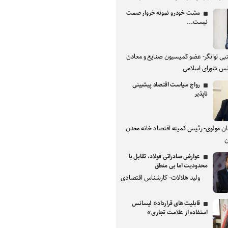
مشت خودرو نمونه خروار صمت
نیست...
بی توانگر- عضو کمیسیون صنایع و معادن
س شورای اسلامی
رواج سیاست اقتصاد پیشبینی
ناپذیر
ان مولوی- رئیس کمیته اقتصاد خانه معدن
ن
عوارض صادراتی فولاد، تقابل با
محدودیت اما بی منطق
ولید هلالات- کارشناس اقتصادی
قابلیت های قرارداد« لیسانس
استفاده از علامت تجاری»