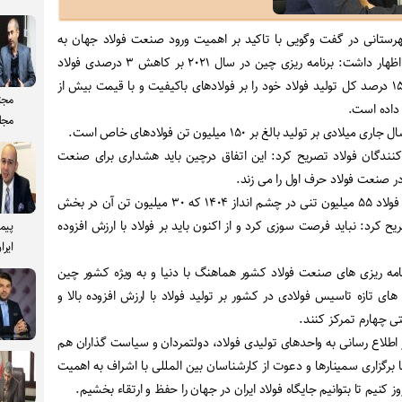
ستانی در گفت وگویی با تاکید بر اهمیت ورود صنعت فولاد جهان به
تولید فولاد با ارزش افزوده بالا اظهار داشت: برنامه ریزی چین در سال ۲۰۲۱ بر کاهش ۳ درصدی فولاد
خام استوار است و به جای آن ۱۵ درصد کل تولید فولاد خود را بر فولادهای باکیفیت و با قیمت بیش از
مجت
 داده است.
مجل
ر تولید بالغ بر ۱۵۰ میلیون تن فولادهای خاص است.
نندگان فولاد تصریح کرد: این اتفاق درچین باید هشداری برای صنعت
در صنعت فولاد حرف اول را می زند.
وی با اشاره به چشم انداز تولید فولاد ۵۵ میلیون تنی در چشم انداز ۱۴۰۴ که ۳۰ میلیون تن آن در بخش
کرد: نباید فرصت سوزی کرد و از اکنون باید بر فولاد با ارزش افزوده
پیم
ایرا
مه ریزی های صنعت فولاد کشور هماهنگ با دنیا و به ویژه کشور چین
های تازه تاسیس فولادی در کشور بر تولید فولاد با ارزش افزوده بالا و
ی چهارم تمرکز کنند.
ر اطلاع رسانی به واحدهای تولیدی فولاد، دولتمردان و سیاست گذاران هم
 برگزاری سمینارها و دعوت از کارشناسان بین المللی با اشراف به اهمیت
 کنیم تا بتوانیم جایگاه فولاد ایران در جهان را حفظ و ارتقاء بخشیم.