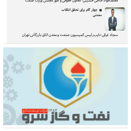
محمدجواد حاجی حسینی- معاون حقوقی و امور مجلس وزارت صمت
چهار گام برای تحقق انقلاب
معدنی
سجاد غرقی-نایب‌رئیس کمیسیون صنعت و معدن اتاق بازرگانی تهران