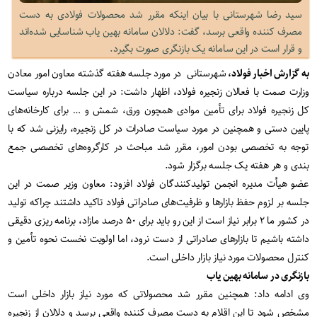
سید رضا شهرستانی با بیان اینکه مقرر شد محصولات فولادی به دست
مصرف کننده واقعی برسد، گفت: دلالان سامانه بهین یاب شناسایی شده‌اند
و قرار است در این سامانه یک بازنگری صورت بگیرد.
به گزارش اخبار فولاد،
شهرستانی در مورد جلسه هفته گذشته معاون امور معادن
وزارت صمت با فعالان زنجیره فولاد، اظهار داشت: در این جلسه درباره سیاست
کل زنجیره فولاد برای تأمین موادی همچون ورق، شمش و … برای کارخانه‌های
پایین دستی و همچنین در مورد سیاست صادرات در کل زنجیره، رایزنی شد که با
توجه به تخصصی بودن امور، مقرر شد مباحث در کارگروه‌های تخصصی جمع
بندی و هر هفته یک جلسه برگزار شود.
عضو هیأت مدیره انجمن تولیدکنندگان فولاد افزود: معاون وزیر صمت در این
جلسه بر لزوم حفظ بازارها و ظرفیت‌های صادراتی فولاد تاکید داشتند چراکه تولید
در کشور ما ۲ برابر نیاز است از این رو باید برای ۵۰ درصد مازاد، برنامه ریزی دقیقی
داشته باشیم تا بازارهای صادراتی از دست نرود، اما اولویت نخست نحوه تأمین و
کنترل محصولات مورد نیاز بازار داخلی است.
بازنگری در سامانه بهین یاب
وی ادامه داد: همچنین مقرر شد محصولاتی که مورد نیاز بازار داخلی است
مشخص شود تا این اقلام به دست مصرف کننده واقعی برسد و دلالان از زنجیره