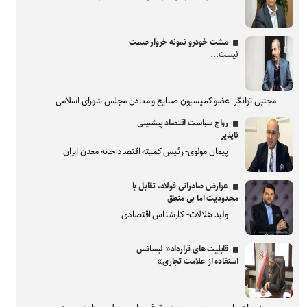
مشت خودرو نمونه خروار صمت
نیست...
مجتبی توانگر- عضو کمیسیون صنایع و معادن مجلس شورای اسلامی
رواج سیاست اقتصاد پیشبینی
ناپذیر
پیمان مولوی- رئیس کمیته اقتصاد خانه معدن ایران
عوارض صادراتی فولاد، تقابل با
محدودیت اما بی منطق
ولید هلالات- کارشناس اقتصادی
قابلیت های قرارداد« لیسانس
استفاده از علامت تجاری»